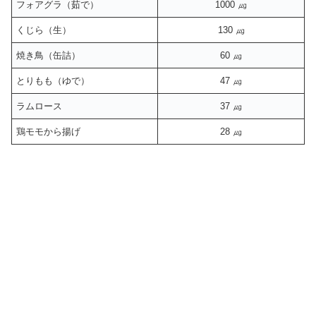
フォアグラ（茹で）
1000 ㎍
くじら（生）
130 ㎍
焼き鳥（缶詰）
60 ㎍
とりもも（ゆで）
47 ㎍
ラムロース
37 ㎍
鶏モモから揚げ
28 ㎍