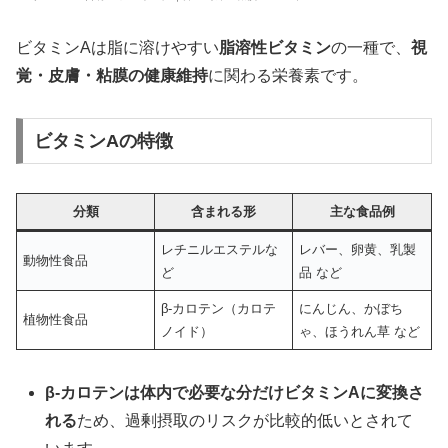
ビタミンAは脂に溶けやすい
脂溶性ビタミン
の一種で、
視
覚・皮膚・粘膜の健康維持
に関わる栄養素です。
ビタミンAの特徴
分類
含まれる形
主な食品例
レチニルエステルな
レバー、卵黄、乳製
動物性食品
ど
品 など
β-カロテン（カロテ
にんじん、かぼち
植物性食品
ノイド）
ゃ、ほうれん草 など
β-カロテンは体内で必要な分だけビタミンAに変換さ
れる
ため、過剰摂取のリスクが比較的低いとされて