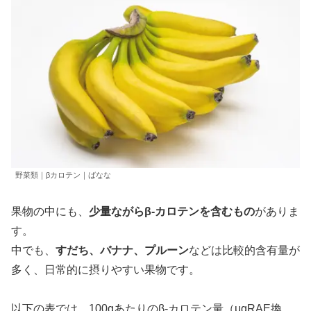
野菜類｜βカロテン｜ばなな
果物の中にも、
少量ながらβ-カロテンを含むもの
がありま
す。
中でも、
すだち、バナナ、プルーン
などは比較的含有量が
多く、日常的に摂りやすい果物です。
以下の表では、100gあたりのβ-カロテン量（μgRAE換