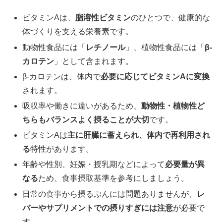
ビタミンAは、
脂溶性ビタミン
のひとつで、健康的な
体づくりを支える栄養素です。
動物性食品には「
レチノール
」、植物性食品には「
β-
カロテン
」として含まれます。
β-カロテンは、体内で
必要に応じてビタミンAに変換
されます。
吸収率や働きに違いがあるため、
動物性・植物性ど
ちらもバランスよく摂ることが大切
です。
ビタミンAは
主に肝臓に蓄えられ、体内で再利用され
る
特性があります。
年齢や性別、妊娠・授乳期などによって
必要量が異
なる
ため、食事摂取基準を参考にしましょう。
日常の食事から摂るぶんには問題ありませんが、
レ
バーやサプリメントでの摂りすぎには注意
が必要で
す。