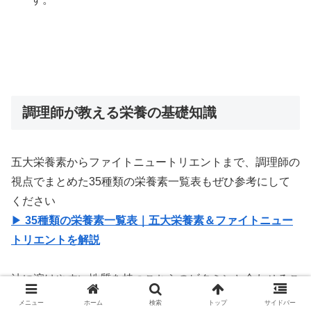
調理師が教える栄養の基礎知識
五大栄養素からファイトニュートリエントまで、調理師の
視点でまとめた35種類の栄養素一覧表もぜひ参考にして
ください
▶
35種類の栄養素一覧表｜五大栄養素＆ファイトニュー
トリエントを解説
油に溶けやすい性質を持つこちらのビタミンと合わせるこ
とで、さらに効率よく摂取できます。
▶
ビタミンEの多い
メニュー
ホーム
検索
トップ
サイドバー