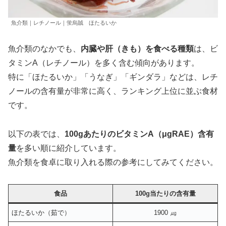
魚介類｜レチノール｜蛍烏賊 ほたるいか
魚介類のなかでも、
内臓や肝（きも）を食べる種類
は、ビ
タミンA（レチノール）を多く含む傾向があります。
特に「ほたるいか」「うなぎ」「ギンダラ」などは、レチ
ノールの含有量が非常に高く、ランキング上位に並ぶ食材
です。
以下の表では、
100gあたりのビタミンA（μgRAE）含有
量
を多い順に紹介しています。
魚介類を食卓に取り入れる際の参考にしてみてください。
食品
100g当たりの含有量
ほたるいか（茹で）
1900 ㎍