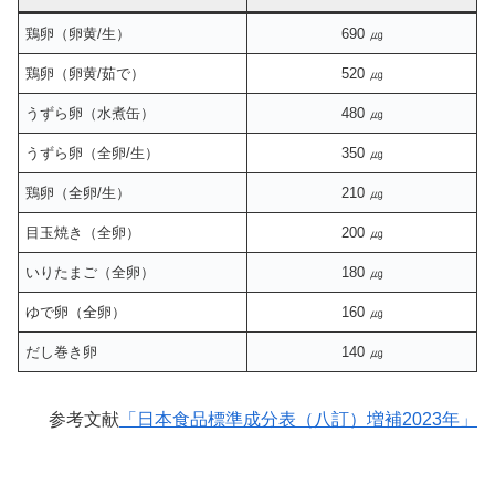
鶏卵（卵黄/生）
690 ㎍
鶏卵（卵黄/茹で）
520 ㎍
うずら卵（水煮缶）
480 ㎍
うずら卵（全卵/生）
350 ㎍
鶏卵（全卵/生）
210 ㎍
目玉焼き（全卵）
200 ㎍
いりたまご（全卵）
180 ㎍
ゆで卵（全卵）
160 ㎍
だし巻き卵
140 ㎍
参考文献
「日本食品標準成分表（八訂）増補2023年」