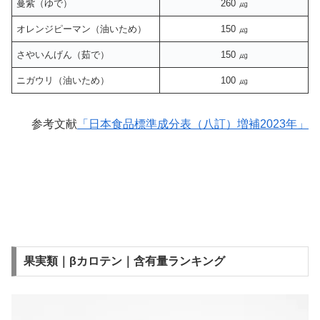
蔓紫（ゆで）
260 ㎍
オレンジピーマン（油いため）
150 ㎍
さやいんげん（茹で）
150 ㎍
ニガウリ（油いため）
100 ㎍
参考文献
「日本食品標準成分表（八訂）増補2023年」
果実類｜βカロテン｜含有量ランキング