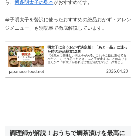
ら、
博多明太子の島本
がおすすめです。
辛子明太子を贅沢に使ったおすすめの絶品おかず・アレン
ジメニュー」も別記事で徹底解説しています。
明太子に合うおかず決定版！「あと一品」に迷っ
た時の絶品献立12選
「冷蔵庫に美味しい明太子がある。これをご飯に乗せて食
べたい！」 そう思ったとき、ふと手が止まることはありま
せんか？「明太子があればご飯は進むけれど、夕食として
は少し寂しいな……」 「家族に出すなら、あと一品、何を
おかずに並べればいいんだろう...
2026.04.29
japanese-food.net
調理師が解説！おうちで鯛茶漬けを最高に