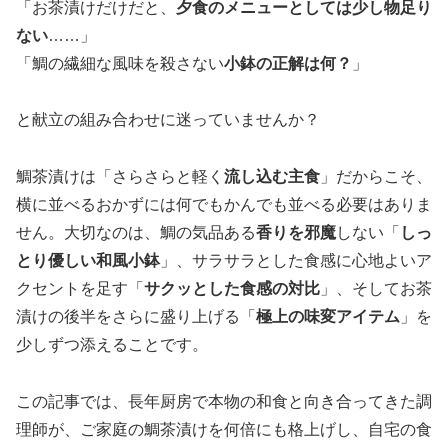
「お茶漬けだけだと、
夕食のメニューとしては少し物足り
ない
……」
「鯛の繊細な風味を殺さない
小鉢の正解は何？
」
と献立の組み合わせに迷っていませんか？
鯛茶漬けは「さらさらと軽く
流し込む主食
」だからこそ、
横に並べるおかずには何でもかんでも並べる必要はありま
せん。大切なのは、鯛の気品ある
香りを邪魔
しない「
しっ
とり優しい和風小鉢
」、サラサラとした食感に心地よいア
クセントを足す「
サクッとした食感の対比
」、そしてお茶
漬けの後半をさらに盛り上げる「
極上の味変アイテム
」を
少しずつ添えることです。
この記事では、長年厨房で本物の和食と向き合ってきた調
理師が、ご家庭の鯛茶漬けを何倍にも格上げし、自宅の食