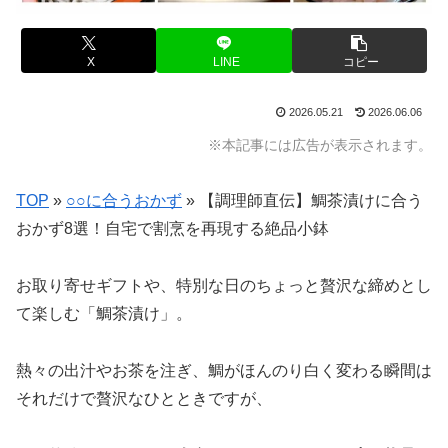
X
LINE
コピー
2026.05.21
2026.06.06
※本記事には広告が表示されます。
TOP
»
○○に合うおかず
»
【調理師直伝】鯛茶漬けに合う
おかず8選！自宅で割烹を再現する絶品小鉢
お取り寄せギフトや、特別な日のちょっと贅沢な締めとし
て楽しむ「鯛茶漬け」。
熱々の出汁やお茶を注ぎ、鯛がほんのり白く変わる瞬間は
それだけで贅沢なひとときですが、