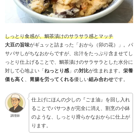
しっとり食感が、鯛茶漬けのサラサラ感とマッチ
大豆の旨味
がギュッと詰まった「おから（卯の花）」。パ
サパサしがちなおからですが、出汁をたっぷり含ませてし
っとり仕上げることで、鯛茶漬けのサラサラとした水分に
対して心地よい「
ねっとり感
」の
対比
が生まれます。
栄養
価も高く
、
胃腸を労ってくれる
優しい
組み合わせ
です。
仕上げにほんの少しの『ごま油』を回し入れ
ることでパサつきが完全に消え、割烹の小鉢
調理師
のような、しっとり滑らかなおからに仕上が
ります。