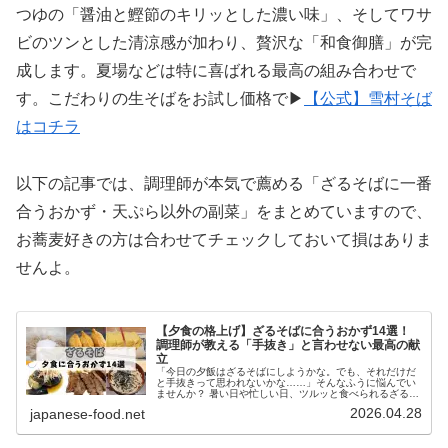
つゆの「醤油と鰹節のキリッとした濃い味」、そしてワサ
ビのツンとした清涼感が加わり、贅沢な「和食御膳」が完
成します。夏場などは特に喜ばれる最高の組み合わせで
す。こだわりの生そばをお試し価格で▶
【公式】雪村そば
はコチラ
以下の記事では、調理師が本気で薦める「ざるそばに一番
合うおかず・天ぷら以外の副菜」をまとめていますので、
お蕎麦好きの方は合わせてチェックしておいて損はありま
せんよ。
【夕食の格上げ】ざるそばに合うおかず14選！
調理師が教える「手抜き」と言わせない最高の献
立
「今日の夕飯はざるそばにしようかな。でも、それだけだ
と手抜きって思われないかな……」そんなふうに悩んでい
ませんか？ 暑い日や忙しい日、ツルッと食べられるざるそ
ばは主婦・主夫の強い味方です。しかし、いざ夕食に出そ
2026.04.28
japanese-food.net
うとすると「これだけ？」「おか...