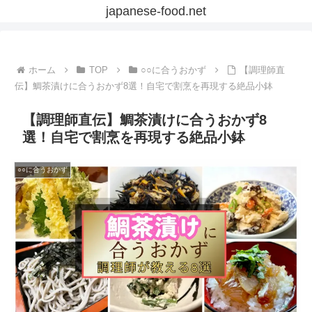
japanese-food.net
ホーム
TOP
○○に合うおかず
【調理師直
伝】鯛茶漬けに合うおかず8選！自宅で割烹を再現する絶品小鉢
【調理師直伝】鯛茶漬けに合うおかず8
選！自宅で割烹を再現する絶品小鉢
○○に合うおかず