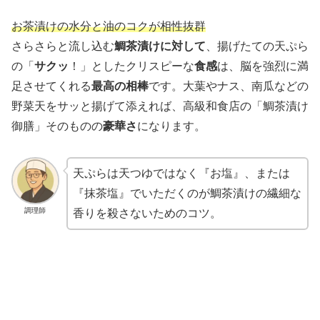
お茶漬けの水分と油のコクが相性抜群
さらさらと流し込む
鯛茶漬けに対して
、揚げたての天ぷら
の「
サクッ
！」としたクリスピーな
食感
は、脳を強烈に満
足させてくれる
最高の相棒
です。大葉やナス、南瓜などの
野菜天をサッと揚げて添えれば、高級和食店の「鯛茶漬け
御膳」そのものの
豪華さ
になります。
天ぷらは天つゆではなく『お塩』、または
『抹茶塩』でいただくのが鯛茶漬けの繊細な
調理師
香りを殺さないためのコツ。