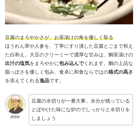
豆腐のまろやかさが、お茶漬けの角を優しく取る
ほうれん草や人参を、丁寧にすり潰した豆腐とごまで和え
た白和え。大豆のクリーミーで濃厚な甘みは、鯛茶漬けの
出汁の塩気
をまろやかに
包み込んで
くれます。鯛の上品な
脂っぽさを優しく包み、食卓に和食ならではの
格式の高さ
を添えてくれる
逸品
です。
豆腐の水切りが一番大事。水分が残っている
とぼやけた味にな炉のでしっかりと水切りを
調理師
しましょう