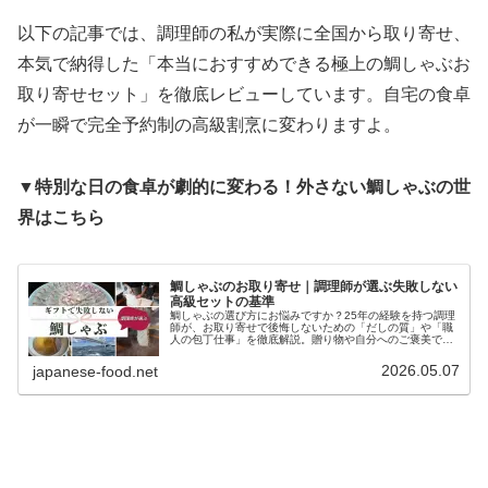
以下の記事では、調理師の私が実際に全国から取り寄せ、
本気で納得した「本当におすすめできる極上の鯛しゃぶお
取り寄せセット」を徹底レビューしています。自宅の食卓
が一瞬で完全予約制の高級割烹に変わりますよ。
▼特別な日の食卓が劇的に変わる！外さない鯛しゃぶの世
界はこちら
鯛しゃぶのお取り寄せ｜調理師が選ぶ失敗しない
高級セットの基準
鯛しゃぶの選び方にお悩みですか？25年の経験を持つ調理
師が、お取り寄せで後悔しないための「だしの質」や「職
人の包丁仕事」を徹底解説。贈り物や自分へのご褒美で失
敗したくない方必見。プロが認めた本当においしい鯛しゃ
ぶセットの正解も紹介します。
2026.05.07
japanese-food.net