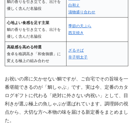
鯛の香りを引き立てる、出汁を
白和え
優しく含んだ名脇役
漬物盛り合わせ
心地よい食感を足す主菜
季節の天ぷら
鯛の香りを引き立てる、出汁を
西京焼き
優しく含んだ名脇役
高級感を高める特選
ざるそば
食卓を格調高き「和食御膳」に
辛子明太子
変える極上の組み合わせ
お祝いの席に欠かせない鯛ですが、ご自宅でその旨味を一
番堪能できるのが「鯛しゃぶ」です。実は今、定番のカタ
ログギフトに代わる「絶対に外さない内祝い」として、目
利きが選ぶ極上の魚しゃぶが選ばれています。調理師の視
点から、大切な方へ本物の味を届ける新定番をまとめまし
た。