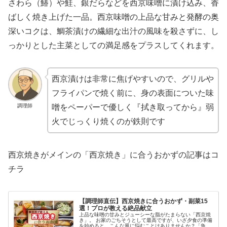
さわら（鰆）や鮭、銀だらなどを西京味噌に漬け込み、香
ばしく焼き上げた一品。西京味噌の上品な甘みと発酵の奥
深いコクは、鯛茶漬けの繊細な出汁の風味を殺さずに、し
っかりとした主菜としての満足感をプラスしてくれます。
西京漬けは非常に焦げやすいので、グリルや
フライパンで焼く前に、身の表面についた味
調理師
噌をペーパーで優しく『拭き取ってから』弱
火でじっくり焼くのが鉄則です
西京焼きがメインの「西京焼き」に合うおかずの記事はコ
チラ
【調理師直伝】西京焼きに合うおかず・副菜15
選！プロが教える絶品献立
上品な味噌の甘みとジューシーな脂がたまらない「西京焼
き」。 お家のごちそうとして最高ですが、いざ夕食の準備
を始めると、こんな風に悩むことはありませんか？「魚が