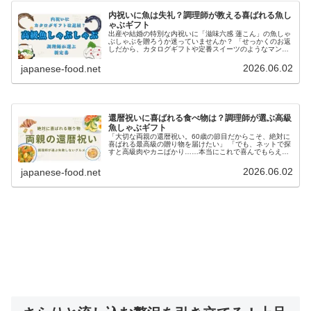
内祝いに魚は失礼？調理師が教える喜ばれる魚し
ゃぶギフト
出産や結婚の特別な内祝いに「滋味六感 蓮こん」の魚しゃ
ぶしゃぶを贈ろうか迷っていませんか？ 「せっかくのお返
しだから、カタログギフトや定番スイーツのようなマンネ
リ感は避けたい」 「でも、目上の方や親族に魚（生もの）
を贈るのって、マナーや衛生...
2026.06.02
japanese-food.net
還暦祝いに喜ばれる食べ物は？調理師が選ぶ高級
魚しゃぶギフト
「大切な両親の還暦祝い。60歳の節目だからこそ、絶対に
喜ばれる最高級の贈り物を届けたい」 「でも、ネットで探
すと高級肉やカニばかり……本当にこれで喜んでもらえる
だろうか？」一生に一度しかない両親の還暦祝い、失敗し
たくないからこそ、ギフト選び...
2026.06.02
japanese-food.net