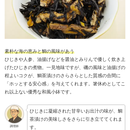
素朴な海の恵みと鯛の風味があう
ひじきや人参、油揚げなどを醤油とみりんで優しく炊き上
げたひじきの煮物。一見地味ですが、磯の風味と油揚げの
程よいコクが、鯛茶漬けのさらさらとした質感の合間に
「ホッとする安心感」を与えてくれます。箸休めとしてこ
れ以上ない優秀な和風小鉢です。
ひじきに凝縮された甘辛いお出汁の味が、鯛
茶漬けの美味しさをさらに引き立ててくれま
調理師
す。