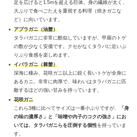
足を広げると1.5mを超える巨体。身の繊維が太く、
大ぶりで食べごたえを重視する料理（焼きガニな
ど）に向いています。
アブラガニ（油蟹）
タラバガニに非常に酷似していますが、甲羅のトゲ
の数が少なく安価です。クセがなくタラバに近いぷ
りぷり食感を楽しめます。
イバラガニ（棘蟹）
深海に棲み、花咲ガニ以上に鋭く長いトゲが全身に
あるカニ。非常に肉厚で、味わいはタラバガニに匹
敵するほどの強い甘みを持っています。
花咲ガニ
これら3種に比べてサイズは一番小ぶりですが、
「身
の味の濃厚さ」と「味噌や内子のコクの強さ」にお
いては、タラバガニらを圧倒する個性
を持っていま
す。