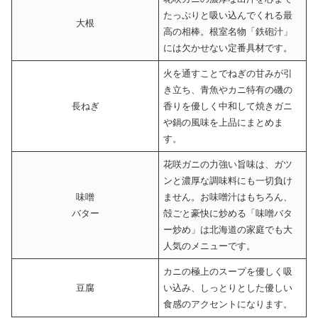
たっぷりと吸い込んでくれる最
大根
高の相棒。根室名物「鉄砲汁」
には欠かせない定番具材です。
火を通すことでねぎの甘みが引
き立ち、青魚やカニ特有の磯の
長ねぎ
香りを優しく中和して焼きガニ
や鍋の風味を上品にまとめま
す。
花咲ガニの力強い旨味は、ガツ
ンと濃厚な調味料にも一切負け
味噌
ません。お味噌汁はもちろん、
バター
殻ごと豪快に炒める「味噌バタ
ー炒め」は北海道の家庭でも大
人気のメニューです。
カニの極上のスープを優しく吸
豆腐
い込み、しっとりとした優しい
食感のアクセントになります。