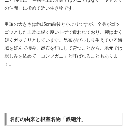
ニと同様に、生物学上の分類ではカニではなく「ヤドカリ
の仲間」に極めて近い生き物です。
甲羅の大きさは約15cm前後と小ぶりですが、全身がゴツ
ゴツとした非常に鋭く厚いトゲで覆われており、脚は太く
短くガッチリとしています。昆布がびっしり生えている海
域を好んで棲み、昆布を餌にして育つことから、地元では
親しみを込めて「コンブガニ」と呼ばれることもありま
す。
名前の由来と根室名物「鉄砲汁」