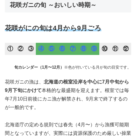
花咲ガニの旬 ～おいしい時期～
花咲がにの旬は4月から9月ごろ
①
②
③
④
⑤
⑥
⑦
⑧
⑨
⑩
⑪
⑫
旬カレンダー（1月〜12月）
※色が付いている月が旬の目安です。
花咲ガニの漁は、
北海道の根室沿岸を中心に7月中旬から
9月下旬にかけて
本格的な最盛期を迎えます。根室では毎
年7月10日前後にカニ漁が解禁され、9月末で終了するの
が一般的です。
北海道庁の定める規則では春先（4月〜）から漁獲可能期
間となっていますが、実際には資源保護のため厳しい操業