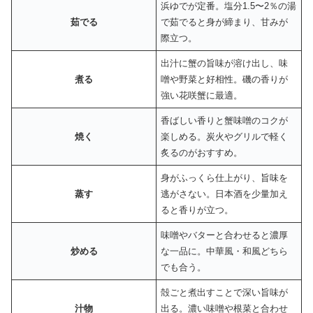
浜ゆでが定番。塩分1.5〜2％の湯
茹でる
で茹でると身が締まり、甘みが
際立つ。
出汁に蟹の旨味が溶け出し、味
煮る
噌や野菜と好相性。磯の香りが
強い花咲蟹に最適。
香ばしい香りと蟹味噌のコクが
焼く
楽しめる。炭火やグリルで軽く
炙るのがおすすめ。
身がふっくら仕上がり、旨味を
蒸す
逃がさない。日本酒を少量加え
ると香りが立つ。
味噌やバターと合わせると濃厚
炒める
な一品に。中華風・和風どちら
でも合う。
殻ごと煮出すことで深い旨味が
汁物
出る。濃い味噌や根菜と合わせ