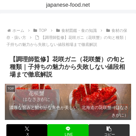
japanese-food.net
ホーム
TOP
食材図鑑・食の知識
食材の保
存・扱い方
【調理師監修】花咲ガニ（花咲蟹）の旬と種類｜
子持ちの魅力から失敗しない値段相場まで徹底解説
【調理師監修】花咲ガニ（花咲蟹）の旬と
種類｜子持ちの魅力から失敗しない値段相
場まで徹底解説
TOP
濃厚な旨みと鮮やかな朱色が美しい、北海道の花咲蟹（はなさ
きがに）
X
LINE
コピー