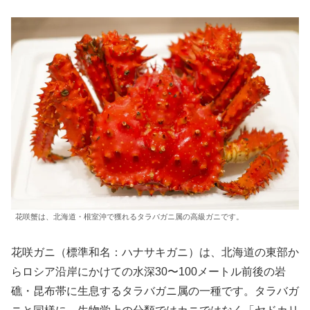
花咲蟹は、北海道・根室沖で獲れるタラバガニ属の高級ガニです。
花咲ガニ（標準和名：ハナサキガニ）は、北海道の東部か
らロシア沿岸にかけての水深30〜100メートル前後の岩
礁・昆布帯に生息するタラバガニ属の一種です。タラバガ