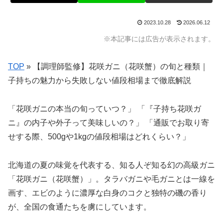
2023.10.28
2026.06.12
※本記事には広告が表示されます。
TOP
»
【調理師監修】花咲ガニ（花咲蟹）の旬と種類｜
子持ちの魅力から失敗しない値段相場まで徹底解説
「花咲ガニの本当の旬っていつ？」 「『子持ち花咲ガ
ニ』の内子や外子って美味しいの？」 「通販でお取り寄
せする際、500gや1kgの値段相場はどれくらい？」
北海道の夏の味覚を代表する、知る人ぞ知る幻の高級ガニ
「花咲ガニ（花咲蟹）」。タラバガニや毛ガニとは一線を
画す、エビのように濃厚な白身のコクと独特の磯の香り
が、全国の食通たちを虜にしています。