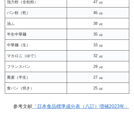
強力粉（全粒粉）
47 ㎍
パン粉（乾）
46 ㎍
油ふ
38 ㎍
半生中華麺
35 ㎍
中華麺（生）
33 ㎍
マカロニ（ゆで）
32 ㎍
フランスパン
29 ㎍
蕎麦（半生）
27 ㎍
食パン（焼き）
25 ㎍
参考文献
「日本食品標準成分表（八訂）増補2023年」