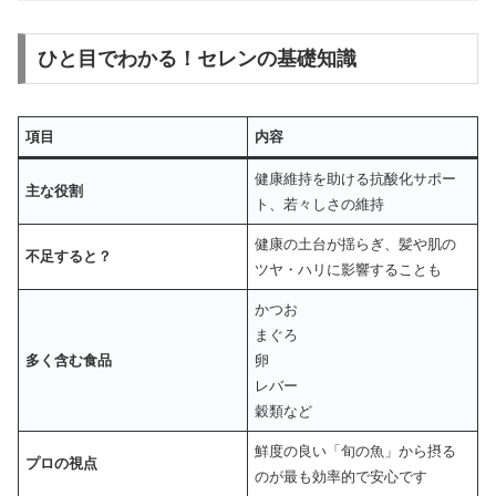
ひと目でわかる！セレンの基礎知識
項目
内容
健康維持を助ける抗酸化サポー
主な役割
ト、若々しさの維持
健康の土台が揺らぎ、髪や肌の
不足すると？
ツヤ・ハリに影響することも
かつお
まぐろ
多く含む食品
卵
レバー
穀類など
鮮度の良い「旬の魚」から摂る
プロの視点
のが最も効率的で安心です