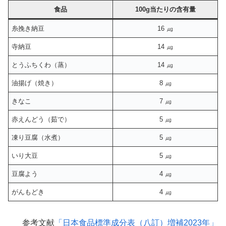
食品
100g当たりの含有量
糸挽き納豆
16 ㎍
寺納豆
14 ㎍
とうふちくわ（蒸）
14 ㎍
油揚げ（焼き）
8 ㎍
きなこ
7 ㎍
赤えんどう（茹で）
5 ㎍
凍り豆腐（水煮）
5 ㎍
いり大豆
5 ㎍
豆腐よう
4 ㎍
がんもどき
4 ㎍
参考文献
「日本食品標準成分表（八訂）増補2023年」