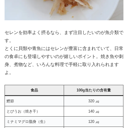
セレンを効率よく摂るなら、まず注目したいのが魚介類で
す。
とくに貝類や青魚にはセレンが豊富に含まれていて、日常
の食卓にも登場しやすいのが嬉しいポイント。焼き魚や刺
身、煮物など、いろんな料理で手軽に取り入れられます
よ。
食品
100g当たりの含有量
鰹節
320 ㎍
とびうお（焼き干）
140 ㎍
ミナミマグロ脂身（生）
120 ㎍