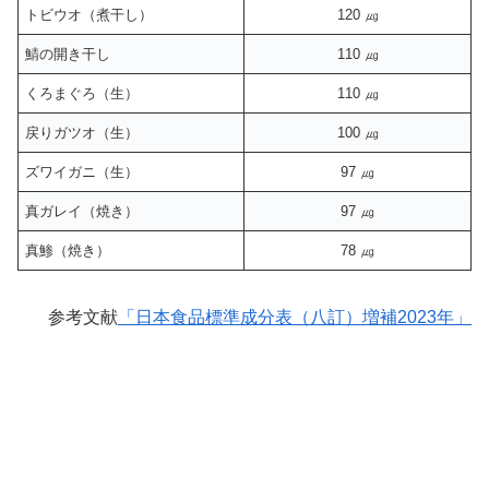
トビウオ（煮干し）
120 ㎍
鯖の開き干し
110 ㎍
くろまぐろ（生）
110 ㎍
戻りガツオ（生）
100 ㎍
ズワイガニ（生）
97 ㎍
真ガレイ（焼き）
97 ㎍
真鯵（焼き）
78 ㎍
参考文献
「日本食品標準成分表（八訂）増補2023年」