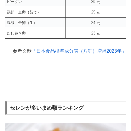
ピータン
29 ㎍
鶏卵 全卵（茹で）
25 ㎍
鶏卵 全卵（生）
24 ㎍
だし巻き卵
23 ㎍
参考文献
「日本食品標準成分表（八訂）増補2023年」
セレンが多いまめ類ランキング