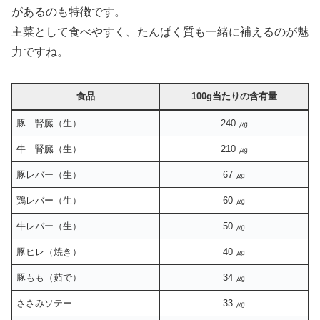
があるのも特徴です。
主菜として食べやすく、たんぱく質も一緒に補えるのが魅
力ですね。
食品
100g当たりの含有量
豚 腎臓（生）
240 ㎍
牛 腎臓（生）
210 ㎍
豚レバー（生）
67 ㎍
鶏レバー（生）
60 ㎍
牛レバー（生）
50 ㎍
豚ヒレ（焼き）
40 ㎍
豚もも（茹で）
34 ㎍
ささみソテー
33 ㎍