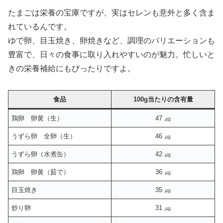
たまごは栄養の宝庫ですが、実はセレンも意外と多く含ま
れているんです。
ゆで卵、目玉焼き、卵焼きなど、調理のバリエーションも
豊富で、日々の食事に取り入れやすいのが魅力。忙しいと
きの栄養補給にもぴったりですよ。
食品
100g当たりの含有量
鶏卵 卵黄（生）
47 ㎍
うずら卵 全卵（生）
46 ㎍
うずら卵（水煮缶）
42 ㎍
鶏卵 卵黄（茹で）
36 ㎍
目玉焼き
35 ㎍
炒り卵
31 ㎍