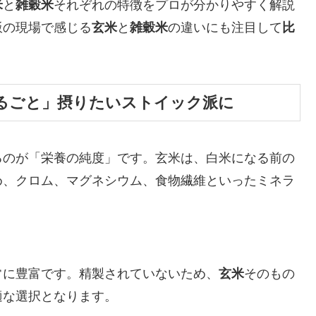
米
と
雑穀米
それぞれの特徴をプロが分かりやすく解説
飯の現場で感じる
玄米
と
雑穀米
の違いにも注目して
比
るごと」摂りたいストイック派に
るのが「栄養の純度」です。玄米は、白米になる前の
め、クロム、マグネシウム、食物繊維といったミネラ
常に豊富です。精製されていないため、
玄米
そのもの
適な選択となります。