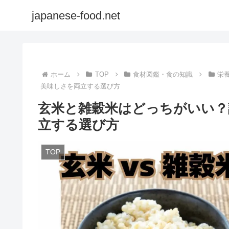
japanese-food.net
ホーム
TOP
食材図鑑・食の知識
栄
美味しさを両立する選び方
玄米と雑穀米はどっちがいい？
立する選び方
TOP