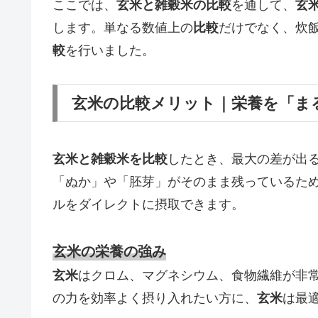
ここでは、
玄米と雑穀米の比較
を通して、
玄
します。単なる数値上の
比較
だけでなく、炊
較
を行いました。
玄米の比較メリット｜栄養を「ま
玄米と雑穀米を比較
したとき、最大の差が出
「ぬか」や「胚芽」がそのまま残っているた
ルをダイレクトに摂取できます。
玄米の栄養の強み
玄米
はクロム、マグネシウム、食物繊維が非
の力を効率よく摂り入れたい方に、
玄米
は最