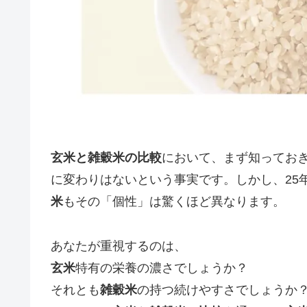
玄米と雑穀米の比較
において、まず知ってお
に変わりはないという事実です。しかし、25
米
もその「個性」は驚くほど異なります。
あなたが重視するのは、
玄米
特有の栄養の濃さでしょうか？
それとも
雑穀米
の持つ続けやすさでしょうか