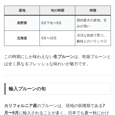
産地
旬の時期
特徴
国内最大の産地。甘
長野県
8月下旬〜9月
みが強い
冷涼な気候で育つ。
北海道
9月〜10月
酸味とのバランス◎
この時期にしか味わえない
生プルーン
は、乾燥プルーンと
は全く異なるフレッシュな味わいが魅力です。
輸入プルーンの旬
カリフォルニア産
のプルーンは、現地の収穫期である
7
月〜9月
に輸入されることが多く、日本でも夏〜秋にかけ