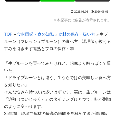
2023.08.06
2026.06.06
※本記事には広告が表示されます。
TOP
»
食材図鑑・食の知識
»
食材の保存・扱い方
»
生プ
ルーン（フレッシュプルーン）の食べ方｜調理師が教える
甘みを引き出す追熟とプロの保存・加工
「生プルーンを買ってみたけれど、想像より酸っぱくて驚
いた」
「ドライプルーンとは違う、生ならではの美味しい食べ方
を知りたい」
そんな悩みを持つ方は多いはずです。実は、生プルーンは
『追熟（ついじゅく）』のタイミングひとつで、味が別物
のように変わります。
25年間、現場で食材の最高の瞬間を見極めてきた調理師