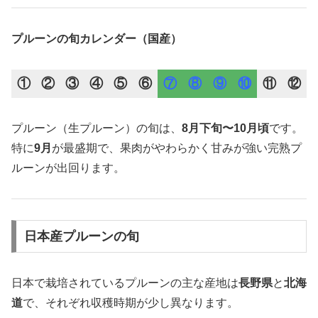
プルーンの旬カレンダー（国産）
①
②
③
④
⑤
⑥
⑦
⑧
⑨
⑩
⑪
⑫
プルーン（生プルーン）の旬は、
8月下旬〜10月頃
です。
特に
9月
が最盛期で、果肉がやわらかく甘みが強い完熟プ
ルーンが出回ります。
日本産プルーンの旬
日本で栽培されているプルーンの主な産地は
長野県
と
北海
道
で、それぞれ収穫時期が少し異なります。