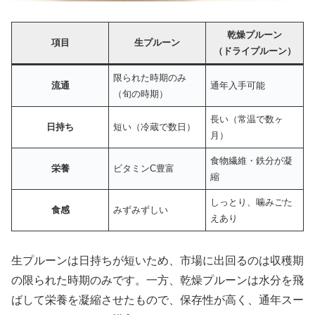
乾燥プルーン
項目
生プルーン
（ドライプルーン）
限られた時期のみ
流通
通年入手可能
（旬の時期）
長い（常温で数ヶ
日持ち
短い（冷蔵で数日）
月）
食物繊維・鉄分が凝
栄養
ビタミンC豊富
縮
しっとり、噛みごた
食感
みずみずしい
えあり
生プルーンは日持ちが短いため、市場に出回るのは収穫期
の限られた時期のみです。一方、乾燥プルーンは水分を飛
ばして栄養を凝縮させたもので、保存性が高く、通年スー