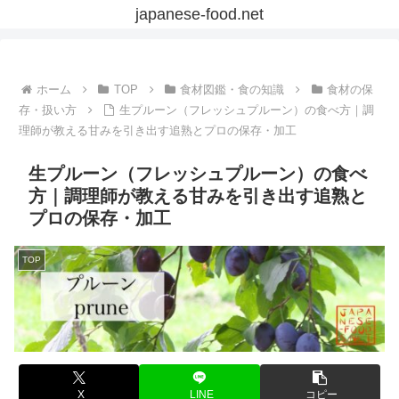
japanese-food.net
ホーム
TOP
食材図鑑・食の知識
食材の保
存・扱い方
生プルーン（フレッシュプルーン）の食べ方｜調
理師が教える甘みを引き出す追熟とプロの保存・加工
生プルーン（フレッシュプルーン）の食べ
方｜調理師が教える甘みを引き出す追熟と
プロの保存・加工
TOP
X
LINE
コピー