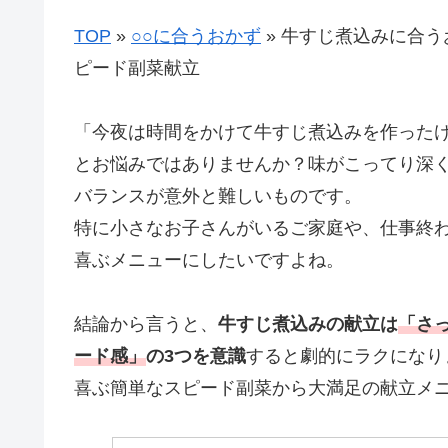
TOP
»
○○に合うおかず
»
牛すじ煮込みに合う
ピード副菜献立
「今夜は時間をかけて牛すじ煮込みを作った
とお悩みではありませんか？味がこってり深
バランスが意外と難しいものです。
特に小さなお子さんがいるご家庭や、仕事終
喜ぶメニューにしたいですよね。
結論から言うと、
牛すじ煮込みの献立は
「さ
ード感」
の3つを意識
すると劇的にラクになり
喜ぶ簡単なスピード副菜から大満足の献立メニ