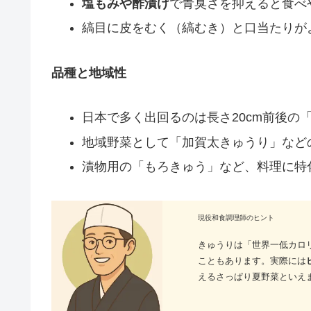
塩もみや酢漬け
で青臭さを抑えると食べ
縞目に皮をむく（縞むき）と口当たりが
品種と地域性
日本で多く出回るのは長さ20cm前後の
地域野菜として「加賀太きゅうり」など
漬物用の「もろきゅう」など、料理に特
現役和食調理師のヒント
きゅうりは「世界一低カロ
こともあります。実際には
えるさっぱり夏野菜といえ