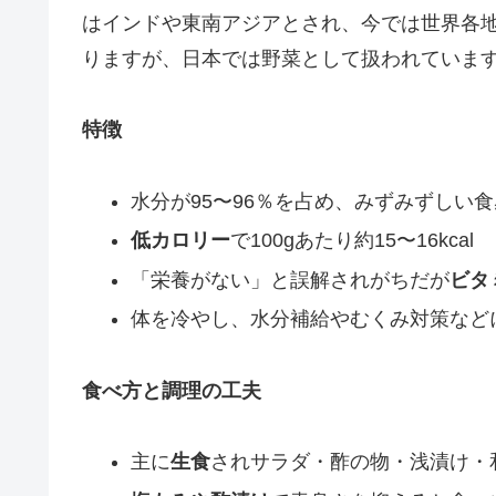
はインドや東南アジアとされ、今では世界各
りますが、日本では野菜として扱われていま
特徴
水分が95〜96％を占め、みずみずしい
低カロリー
で100gあたり約15〜16kcal
「栄養がない」と誤解されがちだが
ビタ
体を冷やし、水分補給やむくみ対策など
食べ方と調理の工夫
主に
生食
されサラダ・酢の物・浅漬け・