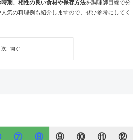
の時期、相性の良い食材や保存方法
を調理師目線で分
や人気の料理例も紹介しますので、ぜひ参考にしてく
目次
⑥
⑦
⑧
⑨
⑩
⑪
⑫