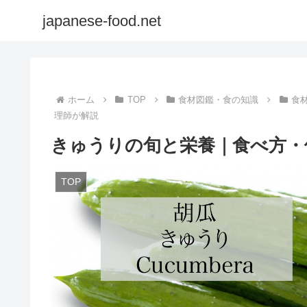
japanese-food.net
ホーム
TOP
食材図鑑・食の知識
食
理師が解説
きゅうりの旬と栄養｜食べ方・
TOP