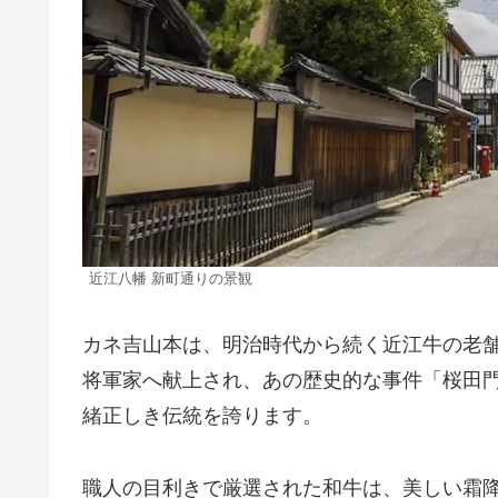
近江八幡 新町通りの景観
カネ吉山本は、明治時代から続く近江牛の老
将軍家へ献上され、あの歴史的な事件「桜田
緒正しき伝統を誇ります。
職人の目利きで厳選された和牛は、美しい霜