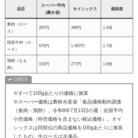
スーパー平均
品目
オイシックス
価格差
(農水省)
豚肉（ロー
287円
399円
1.4倍
ス）
国産牛肉（ロ
870円
1,487円
1.7倍
ース）
鶏肉（もも
153円
277円
1.8倍
肉）
※すべて100gあたりの価格に換算
※スーパー価格は農林水産省「食品価格動向調査
（食肉・鶏卵）」令和8年7月13日の週・全国平均
小売価格（特売価格を含まない税込価格）。オイ
シックスは同部位の商品価格を100gあたりに換算
したもの。牛ロースは冷凍品。