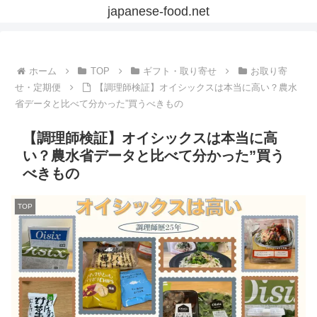
japanese-food.net
ホーム
TOP
ギフト・取り寄せ
お取り寄
せ・定期便
【調理師検証】オイシックスは本当に高い？農水
省データと比べて分かった”買うべきもの
【調理師検証】オイシックスは本当に高
い？農水省データと比べて分かった”買う
べきもの
TOP