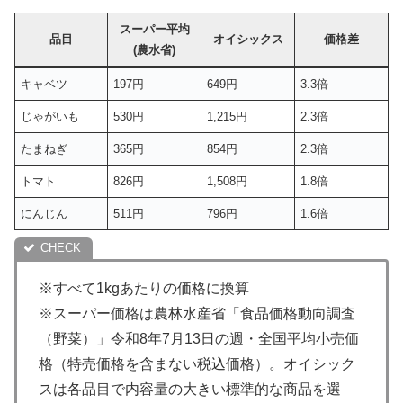
スーパー平均
品目
オイシックス
価格差
(農水省)
キャベツ
197円
649円
3.3倍
じゃがいも
530円
1,215円
2.3倍
たまねぎ
365円
854円
2.3倍
トマト
826円
1,508円
1.8倍
にんじん
511円
796円
1.6倍
※すべて1kgあたりの価格に換算
※スーパー価格は農林水産省「食品価格動向調査
（野菜）」令和8年7月13日の週・全国平均小売価
格（特売価格を含まない税込価格）。オイシック
スは各品目で内容量の大きい標準的な商品を選