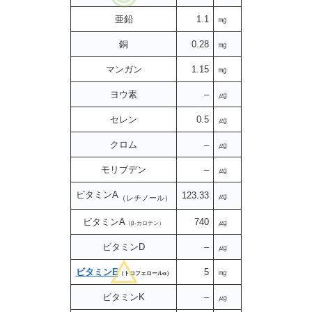
亜鉛
1.1
㎎
銅
0.28
㎎
マンガン
1.15
㎎
ヨウ素
–
㎍
セレン
0.5
㎍
クロム
–
㎍
モリブデン
–
㎍
ビタミンA
123.33
㎍
（レチノール）
ビタミンA
740
㎍
（β-カロテン）
ビタミンD
–
㎍
ビタミンE
5
㎎
（トコフェロールα）
ビタミンK
–
㎍