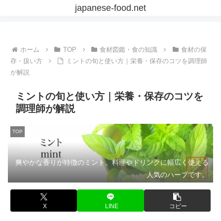
japanese-food.net
ホーム
TOP
食材図鑑・食の知識
食材の保
存・扱い方
ミントの旬と使い方｜栄養・保存のコツを調理師
が解説
ミントの旬と使い方｜栄養・保存のコツを
調理師が解説
TOP
爽やかな香りが特徴のミント。料理やドリンクに幅広く使える
人気のハーブです。
X
LINE
コピー