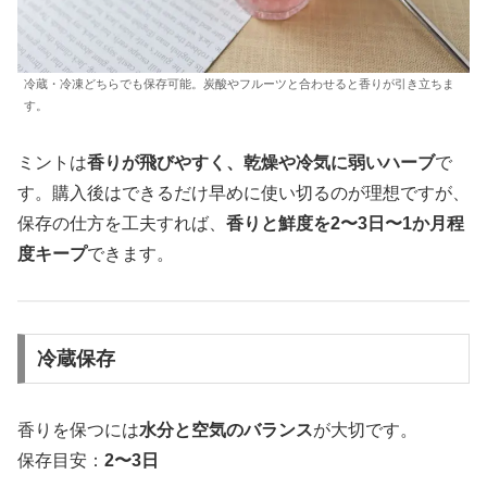
冷蔵・冷凍どちらでも保存可能。炭酸やフルーツと合わせると香りが引き立ちま
す。
ミントは
香りが飛びやすく、乾燥や冷気に弱いハーブ
で
す。購入後はできるだけ早めに使い切るのが理想ですが、
保存の仕方を工夫すれば、
香りと鮮度を2〜3日〜1か月程
度キープ
できます。
冷蔵保存
香りを保つには
水分と空気のバランス
が大切です。
保存目安：
2〜3日