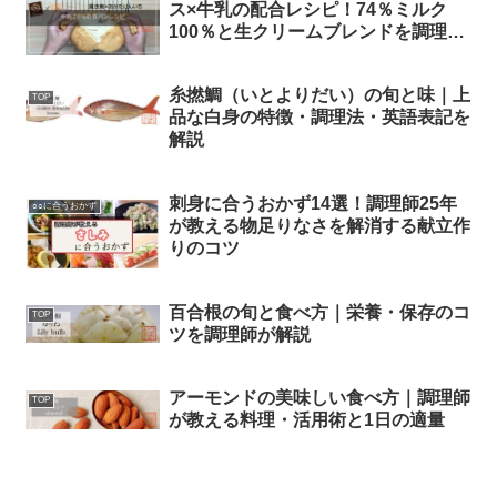
ス×牛乳の配合レシピ！74％ミルク
100％と生クリームブレンドを調理師
が徹底比較
糸撚鯛（いとよりだい）の旬と味｜上
TOP
品な白身の特徴・調理法・英語表記を
解説
刺身に合うおかず14選！調理師25年
○○に合うおかず
が教える物足りなさを解消する献立作
りのコツ
百合根の旬と食べ方｜栄養・保存のコ
TOP
ツを調理師が解説
アーモンドの美味しい食べ方｜調理師
TOP
が教える料理・活用術と1日の適量