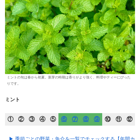
ミントの旬は春から初夏。新芽の時期は香りがより強く、料理やティーにぴった
りです。
ミント
①
②
③
④
⑤
⑥
⑦
⑧
⑨
⑩
⑪
⑫
▶ 季節ごとの野菜・魚介を一覧でチェックする【年間カ