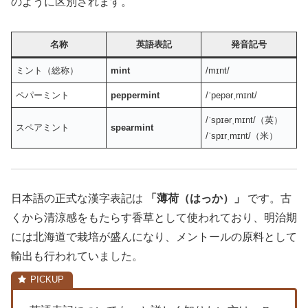
のように区別されます。
名称
英語表記
発音記号
ミント（総称）
mint
/mɪnt/
ペパーミント
peppermint
/ˈpepərˌmɪnt/
/ˈspɪərˌmɪnt/（英）
スペアミント
spearmint
/ˈspɪrˌmɪnt/（米）
日本語の正式な漢字表記は
「薄荷（はっか）」
です。古
くから清涼感をもたらす香草として使われており、明治期
には北海道で栽培が盛んになり、メントールの原料として
輸出も行われていました。