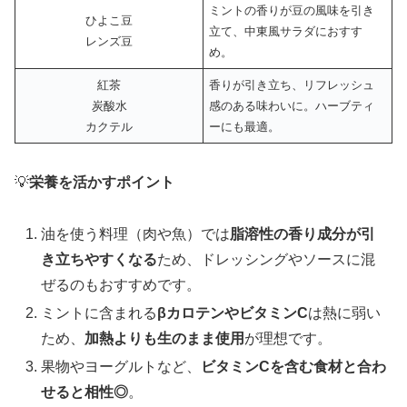
ミントの香りが豆の風味を引き
ひよこ豆
立て、中東風サラダにおすす
レンズ豆
め。
紅茶
香りが引き立ち、リフレッシュ
炭酸水
感のある味わいに。ハーブティ
カクテル
ーにも最適。
💡
栄養を活かすポイント
油を使う料理（肉や魚）では
脂溶性の香り成分が引
き立ちやすくなる
ため、ドレッシングやソースに混
ぜるのもおすすめです。
ミントに含まれる
βカロテンやビタミンC
は熱に弱い
ため、
加熱よりも生のまま使用
が理想です。
果物やヨーグルトなど、
ビタミンCを含む食材と合わ
せると相性◎
。