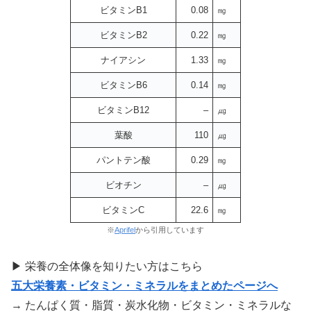
ビタミンB1
0.08
㎎
ビタミンB2
0.22
㎎
ナイアシン
1.33
㎎
ビタミンB6
0.14
㎎
ビタミンB12
–
㎍
葉酸
110
㎍
パントテン酸
0.29
㎎
ビオチン
–
㎍
ビタミンC
22.6
㎎
※
Aprifel
から引用しています
▶ 栄養の全体像を知りたい方はこちら
五大栄養素・ビタミン・ミネラルをまとめたページへ
→ たんぱく質・脂質・炭水化物・ビタミン・ミネラルな