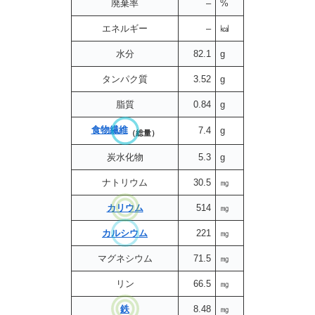
廃棄率
–
%
エネルギー
–
㎉
水分
82.1
g
タンパク質
3.52
g
脂質
0.84
g
食物繊維
7.4
g
（総量）
炭水化物
5.3
g
ナトリウム
30.5
㎎
カリウム
514
㎎
カルシウム
221
㎎
マグネシウム
71.5
㎎
リン
66.5
㎎
鉄
8.48
㎎