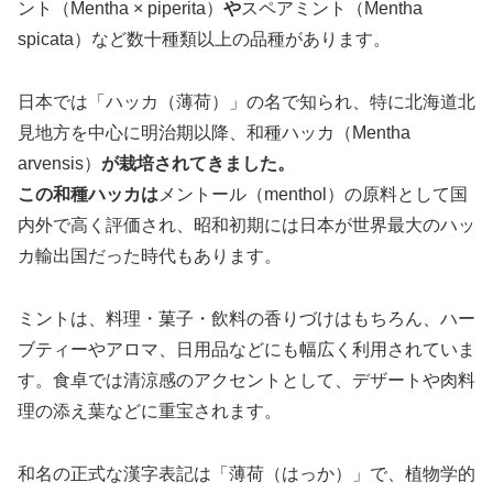
ント（Mentha × piperita）
や
スペアミント（Mentha
spicata）など数十種類以上の品種があります。
日本では「ハッカ（薄荷）」の名で知られ、特に北海道北
見地方を中心に明治期以降、和種ハッカ（Mentha
arvensis）
が栽培されてきました。
この和種ハッカは
メントール（menthol）の原料として国
内外で高く評価され、昭和初期には日本が世界最大のハッ
カ輸出国だった時代もあります。
ミントは、料理・菓子・飲料の香りづけはもちろん、ハー
ブティーやアロマ、日用品などにも幅広く利用されていま
す。食卓では清涼感のアクセントとして、デザートや肉料
理の添え葉などに重宝されます。
和名の正式な漢字表記は「薄荷（はっか）」で、植物学的