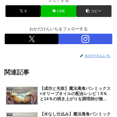
シェアする
X
LINE
コピー
おかだけんいちをフォローする
おかだけんいち
関連記事
【成功と失敗】魔法庵食パンミックス
TOP
×オリーブオイルの配合レシピ！8％
と14％の焼き上がりを調理師が徹底
比較
【水なし仕込み】魔法庵食パンミック
TOP