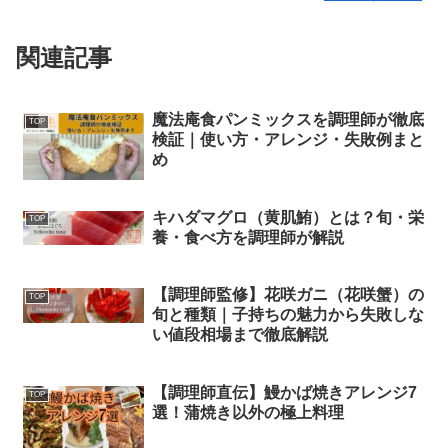
関連記事
魔法庵食パンミックスを調理師が徹底
TOP
検証｜使い方・アレンジ・失敗例まと
め
キハダマグロ（黄肌鮪）とは？旬・栄
TOP
養・食べ方を調理師が解説
【調理師監修】花咲ガニ（花咲蟹）の
TOP
旬と種類｜子持ちの魅力から失敗しな
い値段相場まで徹底解説
【調理師直伝】鰻かば焼きアレンジ7
TOP
選！蒲焼き以外の極上料理