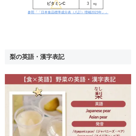
ビタミンC
3
㎎
参照「「日本食品標準成分表（八訂）増補2023年」」
梨の英語・漢字表記