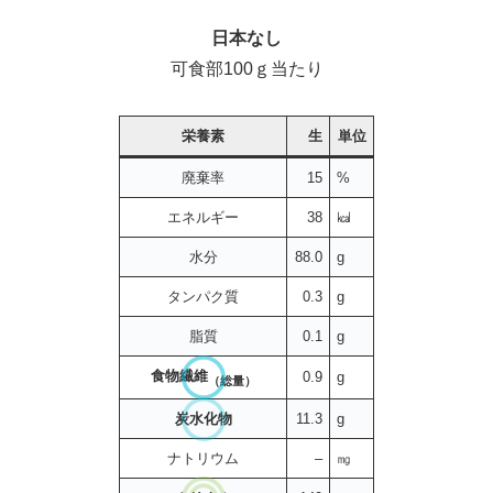
日本なし
可食部100ｇ当たり
栄養素
生
単位
廃棄率
15
%
エネルギー
38
㎉
水分
88.0
g
タンパク質
0.3
g
脂質
0.1
g
食物繊維
0.9
g
（総量）
炭水化物
11.3
g
ナトリウム
–
㎎