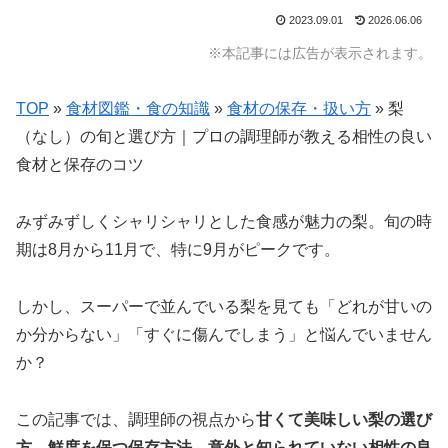
2023.09.01
2026.06.06
※本記事には広告が表示されます。
TOP
»
食材図鑑・食の知識
»
食材の保存・扱い方
»
梨
（なし）の旬と選び方｜プロの調理師が教える相性の良い
食材と保存のコツ
みずみずしくシャリシャリとした食感が魅力の梨。旬の時
期は8月から11月で、特に9月がピークです。
しかし、スーパーで並んでいる梨を見ても「どれが甘いの
か分からない」「すぐに傷んでしまう」と悩んでいません
か？
この記事では、調理師の視点から
甘くて美味しい梨の選び
方
、
鮮度を保つ保存方法
、
意外と知られていない相性の良