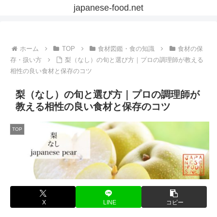
japanese-food.net
ホーム
TOP
食材図鑑・食の知識
食材の保
存・扱い方
梨（なし）の旬と選び方｜プロの調理師が教える
相性の良い食材と保存のコツ
梨（なし）の旬と選び方｜プロの調理師が
教える相性の良い食材と保存のコツ
TOP
X
LINE
コピー