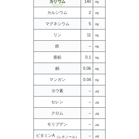
カリウム
140
㎎
カルシウム
2
㎎
マグネシウム
5
㎎
リン
11
㎎
鉄
–
㎎
亜鉛
0.1
㎎
銅
0.06
㎎
マンガン
0.04
㎎
ヨウ素
–
㎍
セレン
–
㎍
クロム
–
㎍
モリブデン
–
㎍
ビタミンA
–
㎍
（レチノール）