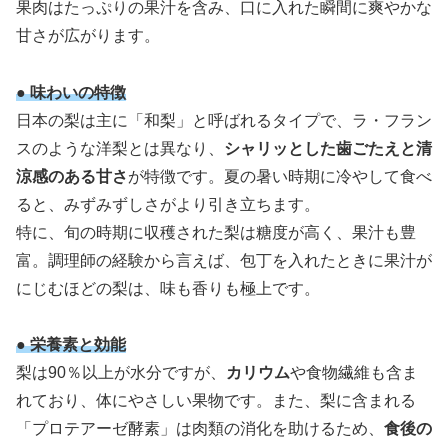
果肉はたっぷりの果汁を含み、口に入れた瞬間に爽やかな
甘さが広がります。
● 味わいの特徴
日本の梨は主に「和梨」と呼ばれるタイプで、ラ・フラン
スのような洋梨とは異なり、
シャリッとした歯ごたえと清
涼感のある甘さ
が特徴です。夏の暑い時期に冷やして食べ
ると、みずみずしさがより引き立ちます。
特に、旬の時期に収穫された梨は糖度が高く、果汁も豊
富。調理師の経験から言えば、包丁を入れたときに果汁が
にじむほどの梨は、味も香りも極上です。
● 栄養素と効能
梨は90％以上が水分ですが、
カリウム
や食物繊維も含ま
れており、体にやさしい果物です。また、梨に含まれる
「プロテアーゼ酵素」は肉類の消化を助けるため、
食後の