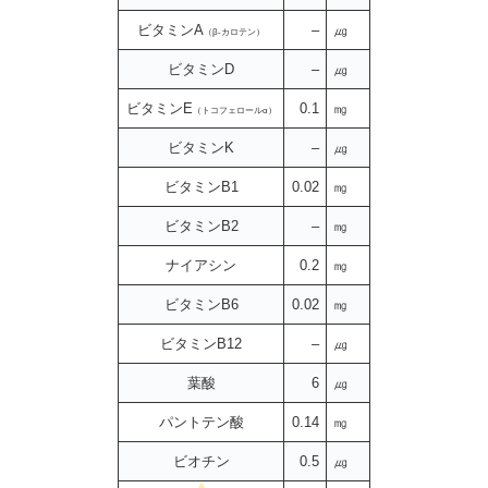
ビタミンA
–
㎍
（β-カロテン）
ビタミンD
–
㎍
ビタミンE
0.1
㎎
（トコフェロールα）
ビタミンK
–
㎍
ビタミンB1
0.02
㎎
ビタミンB2
–
㎎
ナイアシン
0.2
㎎
ビタミンB6
0.02
㎎
ビタミンB12
–
㎍
葉酸
6
㎍
パントテン酸
0.14
㎎
ビオチン
0.5
㎍