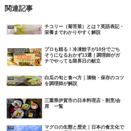
関連記事
チコリー（菊苦菜）とは？英語表記・
TOP
栄養までわかりやすく解説
プロも頼る！冷凍餃子が10分でごち
○○に合うおかず
そうになるおかず13選｜調理師がガ
チでやってる限界日の献立
白瓜の旬と食べ方｜漬物・保存のコツ
TOP
を調理師が解説
三重県伊賀市の日本料理店・割烹/会
TOP
席 一覧
マグロの生態と歴史｜日本の食文化で
TOP