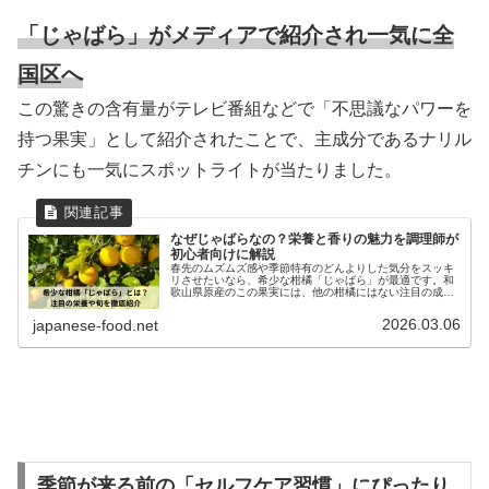
「じゃばら」がメディアで紹介され一気に全
国区へ
この驚きの含有量がテレビ番組などで「不思議なパワーを
持つ果実」として紹介されたことで、主成分であるナリル
チンにも一気にスポットライトが当たりました。
なぜじゃばらなの？栄養と香りの魅力を調理師が
初心者向けに解説
春先のムズムズ感や季節特有のどんよりした気分をスッキ
リさせたいなら、希少な柑橘「じゃばら」が最適です。和
歌山県原産のこの果実には、他の柑橘にはない注目の成分
「ナリルチン」が豊富に含まれており、健やかな毎日をサ
ポートしてくれます。本記事では調...
2026.03.06
japanese-food.net
季節が来る前の「セルフケア習慣」にぴったり