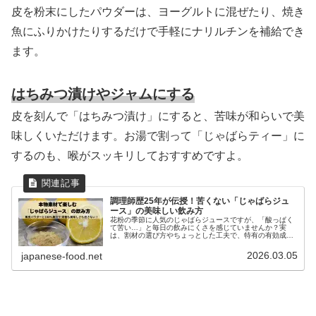
皮を粉末にしたパウダーは、ヨーグルトに混ぜたり、焼き
魚にふりかけたりするだけで手軽にナリルチンを補給でき
ます。
はちみつ漬けやジャムにする
皮を刻んで「はちみつ漬け」にすると、苦味が和らいで美
味しくいただけます。お湯で割って「じゃばらティー」に
するのも、喉がスッキリしておすすめですよ。
調理師歴25年が伝授！苦くない「じゃばらジュ
ース」の美味しい飲み方
花粉の季節に人気のじゃばらジュースですが、「酸っぱく
て苦い…」と毎日の飲みにくさを感じていませんか？実
は、割材の選び方やちょっとした工夫で、特有の有効成分
（ナリルチン）を壊さずに驚くほど美味しく飲めるんで
す。本記事では、調理師歴25年のプロ...
2026.03.05
japanese-food.net