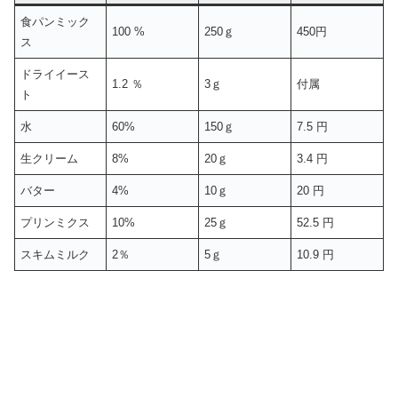
食パンミック
100 %
250ｇ
450円
ス
ドライイース
1.2 ％
3ｇ
付属
ト
水
60%
150ｇ
7.5 円
生クリーム
8%
20ｇ
3.4 円
バター
4%
10ｇ
20 円
プリンミクス
10%
25ｇ
52.5 円
スキムミルク
2％
5ｇ
10.9 円