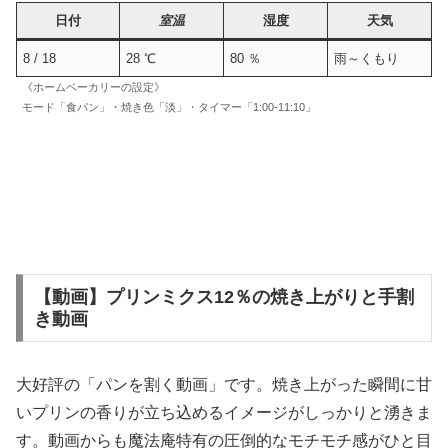
日付
室温
湿度
天気
8 / 18
28 ℃
80 ％
雨～くもり
《ホームベーカリーの設定》
モード「食パン」・焼き色「淡」・タイマー「1:00-11:10」
【動画】プリンミクス12％の焼き上がりと手割
き動画
大好評の「パンを割く動画」です。焼き上がった瞬間に甘
いプリンの香りが立ち込めるイメージがしっかりと湧きま
す。動画からも魔法庵特有の圧倒的なモチモチ感がひと目