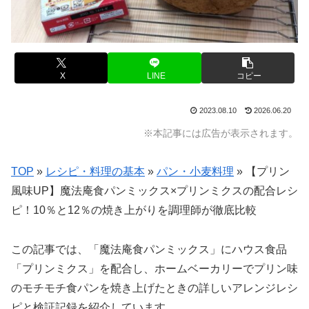
X
LINE
コピー
2023.08.10
2026.06.20
※本記事には広告が表示されます。
TOP
»
レシピ・料理の基本
»
パン・小麦料理
»
【プリン
風味UP】魔法庵食パンミックス×プリンミクスの配合レシ
ピ！10％と12％の焼き上がりを調理師が徹底比較
この記事では、「魔法庵食パンミックス」にハウス食品
「プリンミクス」を配合し、ホームベーカリーでプリン味
のモチモチ食パンを焼き上げたときの詳しいアレンジレシ
ピと検証記録を紹介しています。