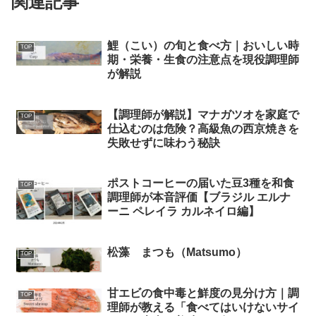
関連記事
鯉（こい）の旬と食べ方｜おいしい時
TOP
期・栄養・生食の注意点を現役調理師
が解説
【調理師が解説】マナガツオを家庭で
TOP
仕込むのは危険？高級魚の西京焼きを
失敗せずに味わう秘訣
ポストコーヒーの届いた豆3種を和食
TOP
調理師が本音評価【ブラジル エルナ
ーニ ペレイラ カルネイロ編】
松藻 まつも（Matsumo）
TOP
甘エビの食中毒と鮮度の見分け方｜調
TOP
理師が教える「食べてはいけないサイ