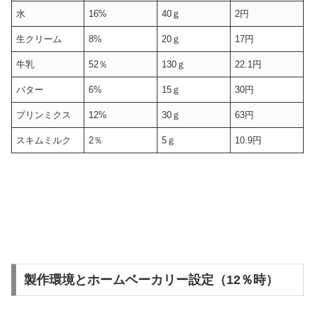
水
16%
40ｇ
2円
生クリーム
8%
20ｇ
17円
牛乳
52％
130ｇ
22.1円
バター
6%
15ｇ
30円
プリンミクス
12%
30ｇ
63円
スキムミルク
2％
5ｇ
10.9円
製作環境とホームベーカリー設定（12％時）