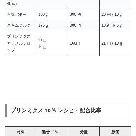
40％）
有塩バター
150ｇ
300 円
20 円 / 10ｇ
スキムミルク
175 g
380 円
10.9 円/ 5ｇ
プリンミクス
67ｇ
カラメルシロ
160円
21 円 / 10 g
10ｇ
ップ
プリンミクス 10％ レシピ・配合比率
材料
割合（％）
分量
原価