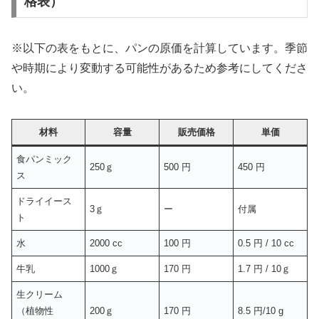
格表）
※以下の表をもとに、パンの原価を計算しています。季節
や時期により変動する可能性があるため参考にしてくださ
い。
材料
容量
販売価格
単価
食パンミック
250ｇ
500 円
450 円
ス
ドライイース
3ｇ
ー
付属
ト
水
2000 cc
100 円
0.5 円 / 10 cc
牛乳
1000ｇ
170 円
1.7 円 / 10ｇ
生クリーム
（植物性
200ｇ
170 円
8.5 円/10 g