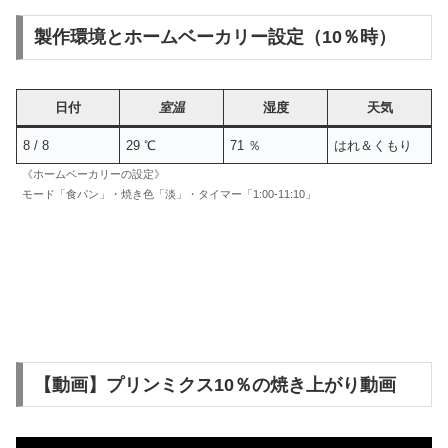
製作環境とホームベーカリー設定（10％時）
日付
室温
湿度
天気
8 / 8
29 ℃
71 ％
はれ＆くもり
《ホームベーカリーの設定》
モード「食パン」・焼き色「淡」・タイマー「1:00-11:10」
【動画】プリンミクス10％の焼き上がり動画