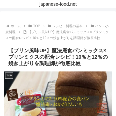
japanese-food.net
ホーム
TOP
レシピ・料理の基本
パン・小
麦料理
【プリン風味UP】魔法庵食パンミックス×プリンミク
スの配合レシピ！10％と12％の焼き上がりを調理師が徹底比較
【プリン風味UP】魔法庵食パンミックス×
プリンミクスの配合レシピ！10％と12％の
焼き上がりを調理師が徹底比較
TOP