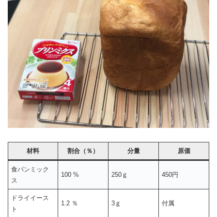
材料
割合（％）
分量
原価
食パンミック
100 %
250ｇ
450円
ス
ドライイース
1.2 ％
3ｇ
付属
ト