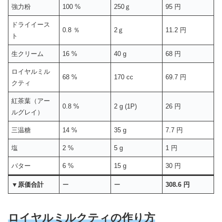
強力粉
100 %
250ｇ
95 円
ドライイース
0.8 ％
2ｇ
11.2 円
ト
生クリーム
16 %
40 g
68 円
ロイヤルミル
68 %
170 cc
69.7 円
クティ
紅茶葉（アー
0.8 %
2 g (1P)
26 円
ルグレイ）
三温糖
14 %
35 g
7.7 円
塩
2 %
5 g
1 円
バター
6 %
15 g
30 円
▼原価合計
ー
ー
308.6 円
ロイヤルミルクティの作り方