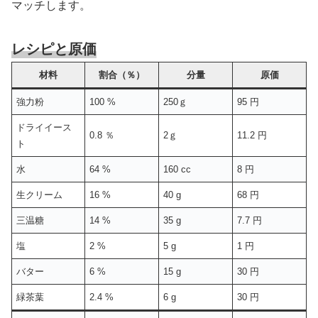
マッチします。
レシピと原価
材料
割合（％）
分量
原価
強力粉
100 %
250ｇ
95 円
ドライイース
0.8 ％
2ｇ
11.2 円
ト
水
64 %
160 cc
8 円
生クリーム
16 %
40 g
68 円
三温糖
14 %
35 g
7.7 円
塩
2 %
5 g
1 円
バター
6 %
15 g
30 円
緑茶葉
2.4 %
6 g
30 円