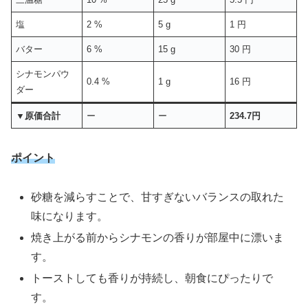
塩
2 %
5 g
1 円
バター
6 %
15 g
30 円
シナモンパウ
0.4 %
1 g
16 円
ダー
▼原価合計
ー
ー
234.7円
ポイント
砂糖を減らすことで、甘すぎないバランスの取れた
味になります。
焼き上がる前からシナモンの香りが部屋中に漂いま
す。
トーストしても香りが持続し、朝食にぴったりで
す。