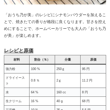
「おうち乃が美」のレシピにシナモンパウダーを加えるこ
とで、焼きたての香りが格段に良くなります。甘さを控え
めにすることで、ホームベーカリーでも大人の「おうち乃
が美」が楽しめます。
レシピと原価
材料
割合（％）
分量
原価
強力粉
100 %
250ｇ
95 円
ドライイース
0.8 ％
2ｇ
11.2 円
ト
水
64 %
160 cc
8 円
生クリーム
16 %
40 g
68 円
三温糖
10 %
25 g
5.5 円