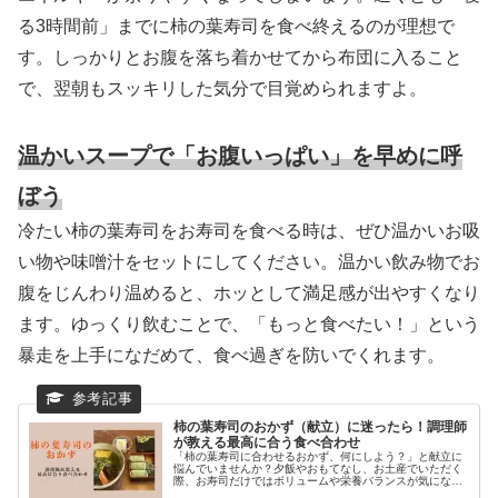
る3時間前」までに柿の葉寿司を食べ終えるのが理想で
す。しっかりとお腹を落ち着かせてから布団に入ること
で、翌朝もスッキリした気分で目覚められますよ。
温かいスープで「お腹いっぱい」を早めに呼
ぼう
冷たい柿の葉寿司をお寿司を食べる時は、ぜひ温かいお吸
い物や味噌汁をセットにしてください。温かい飲み物でお
腹をじんわり温めると、ホッとして満足感が出やすくなり
ます。ゆっくり飲むことで、「もっと食べたい！」という
暴走を上手になだめて、食べ過ぎを防いでくれます。
柿の葉寿司のおかず（献立）に迷ったら！調理師
が教える最高に合う食べ合わせ
「柿の葉寿司に合わせるおかず、何にしよう？」と献立に
悩んでいませんか？夕飯やおもてなし、お土産でいただく
際、お寿司だけではボリュームや栄養バランスが気になり
ますよね。本記事では、調理師が柿の葉寿司に最高に合う