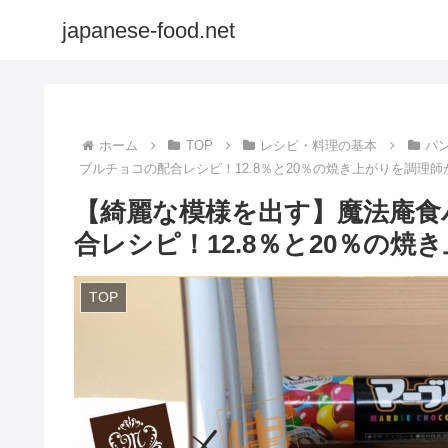
japanese-food.net
ホーム
TOP
レシピ・料理の基本
パ
ブルチョコの配合レシピ！12.8％と20％の焼き上がりを調理
【綺麗な模様を出す】魔法庵食
合レシピ！12.8％と20％の
TOP