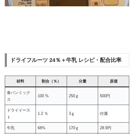
ドライフルーツ 24％＋牛乳 レシピ・配合比率
材料
割合（％）
分量
原価
食パンミック
100 %
250ｇ
500円
ス
ドライイース
1.2 ％
3ｇ
付属
ト
牛乳
68%
170ｇ
28.9円