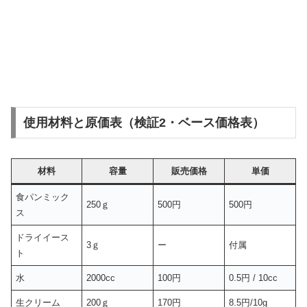
使用材料と原価表（検証2・ベース価格表）
材料
容量
販売価格
単価
食パンミック
250ｇ
500円
500円
ス
ドライイース
3ｇ
ー
付属
ト
水
2000cc
100円
0.5円 / 10cc
生クリーム
200ｇ
170円
8.5円/10g