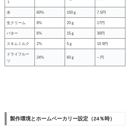
ト
水
60%
150ｇ
7.5円
生クリーム
8%
20ｇ
17円
バター
6%
15ｇ
30円
スキムミルク
2%
5ｇ
10.9円
ドライフルー
24%
60ｇ
– 円
ツ
製作環境とホームベーカリー設定（24％時）