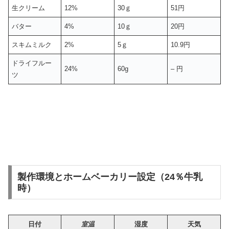
生クリーム
12%
30ｇ
51円
バター
4%
10ｇ
20円
スキムミルク
2%
5ｇ
10.9円
ドライフルー
24%
60g
– 円
ツ
製作環境とホームベーカリー設定（24％牛乳
時）
日付
室温
湿度
天気