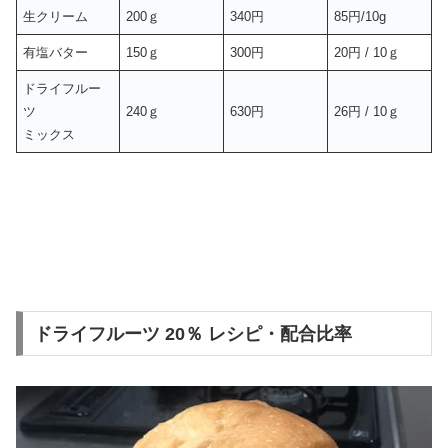
生クリーム
200ｇ
340円
85円/10g
有塩バター
150ｇ
300円
20円 / 10ｇ
ドライフルー
ツ
240ｇ
630円
26円 / 10ｇ
ミックス
ドライフルーツ 20％ レシピ・配合比率