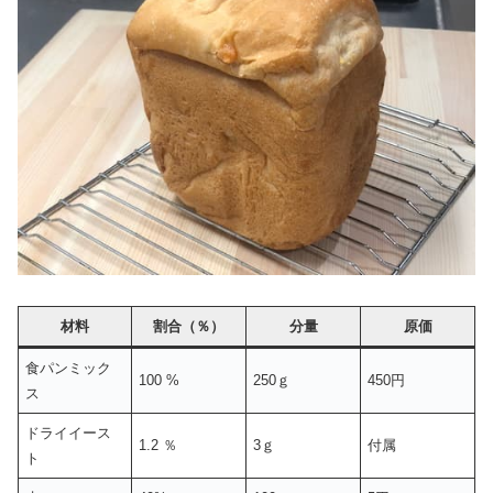
材料
割合（％）
分量
原価
食パンミック
100 %
250ｇ
450円
ス
ドライイース
1.2 ％
3ｇ
付属
ト