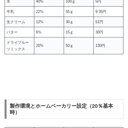
水
40%
100ｇ
5円
牛乳
22%
55ｇ
9.35円
生クリーム
12%
30ｇ
51円
バター
6%
15ｇ
30円
ドライフルー
20%
50ｇ
130円
ツミックス
製作環境とホームベーカリー設定（20％基本
時）