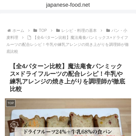
japanese-food.net
ホーム
TOP
レシピ・料理の基本
パン・小
麦料理
【全4パターン比較】魔法庵食パンミックス×ドライフ
ルーツの配合レシピ！牛乳や練乳アレンジの焼き上がりを調理師が徹
底比較
【全4パターン比較】魔法庵食パンミック
ス×ドライフルーツの配合レシピ！牛乳や
練乳アレンジの焼き上がりを調理師が徹底
比較
TOP