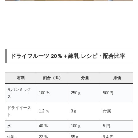
ドライフルーツ 20％＋練乳 レシピ・配合比率
材料
割合（％）
分量
原価
食パンミック
100 %
250ｇ
500円
ス
ドライイース
1.2 ％
3ｇ
付属
ト
水
40 %
100ｇ
5 円
牛乳
22 %
55ｇ
9.4 円