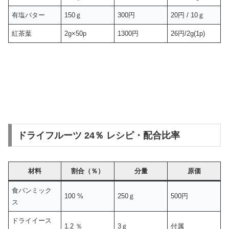
有塩バター
150ｇ
300円
20円 / 10ｇ
紅茶葉
2g×50p
1300円
26円/2g(1p)
ドライフルーツ 24％ レシピ・配合比率
材料
割合（％）
分量
原価
食パンミック
100 %
250ｇ
500円
ス
ドライイース
1.2 ％
3ｇ
付属