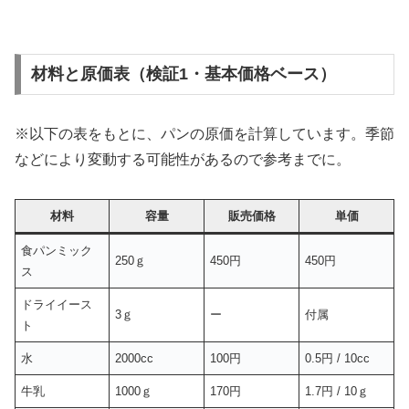
材料と原価表（検証1・基本価格ベース）
※以下の表をもとに、パンの原価を計算しています。季節
などにより変動する可能性があるので参考までに。
材料
容量
販売価格
単価
食パンミック
250ｇ
450円
450円
ス
ドライイース
3ｇ
ー
付属
ト
水
2000cc
100円
0.5円 / 10cc
牛乳
1000ｇ
170円
1.7円 / 10ｇ