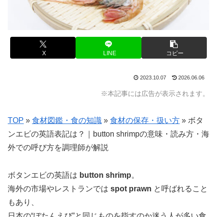
X
LINE
コピー
2023.10.07
2026.06.06
※本記事には広告が表示されます。
TOP
»
食材図鑑・食の知識
»
食材の保存・扱い方
»
ボタ
ンエビの英語表記は？｜button shrimpの意味・読み方・海
外での呼び方を調理師が解説
ボタンエビの英語は
button shrimp
。
海外の市場やレストランでは
spot prawn
と呼ばれること
もあり、
日本の“ぼたんえび”と同じものを指すのか迷う人が多い食