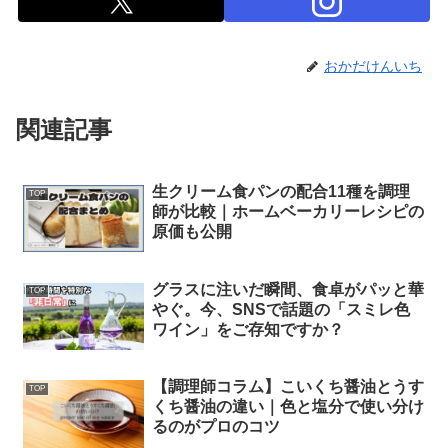
おかだけんいち
関連記事
生クリーム食パンの配合11種を調理
TOP
師が比較｜ホームベーカリーレシピの
原価も公開
グラスに注いだ瞬間、食卓がパッと華
TOP
やぐ。今、SNSで話題の「スミレ色
ワイン」をご存知ですか？
【調理師コラム】こいくち醤油とうす
TOP
くち醤油の違い｜色と塩分で使い分け
るのがプロのコツ