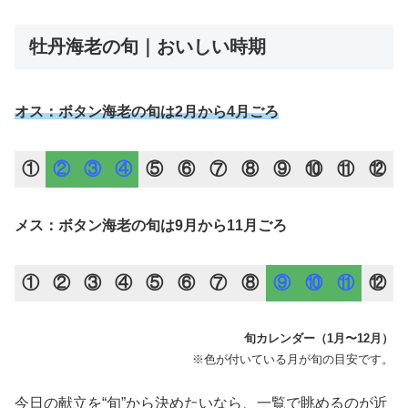
牡丹海老の旬｜おいしい時期
オス：ボタン海老の旬は2月から4月ごろ
①
②
③
④
⑤
⑥
⑦
⑧
⑨
⑩
⑪
⑫
メス：ボタン海老の旬は9月から11月ごろ
①
②
③
④
⑤
⑥
⑦
⑧
⑨
⑩
⑪
⑫
旬カレンダー（1月〜12月）
※色が付いている月が旬の目安です。
今日の献立を“旬”から決めたいなら、一覧で眺めるのが近