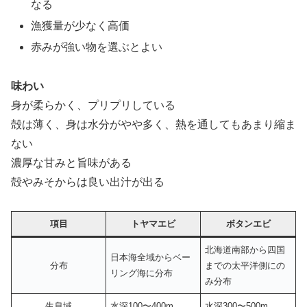
なる
漁獲量が少なく高価
赤みが強い物を選ぶとよい
味わい
身が柔らかく、プリプリしている
殻は薄く、身は水分がやや多く、熱を通してもあまり縮ま
ない
濃厚な甘みと旨味がある
殻やみそからは良い出汁が出る
項目
トヤマエビ
ボタンエビ
北海道南部から四国
日本海全域からベー
分布
までの太平洋側にの
リング海に分布
み分布
生息域
水深100〜400m
水深300〜500m