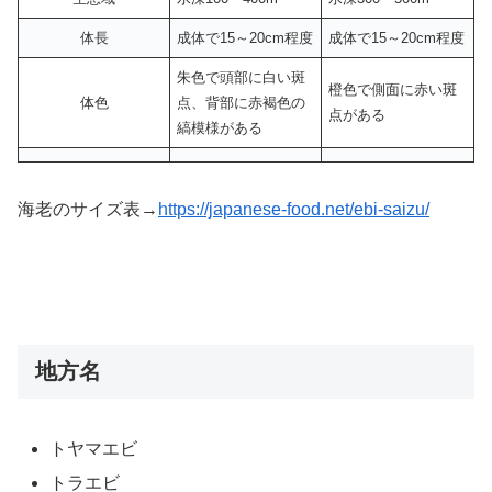
体長
成体で15～20cm程度
成体で15～20cm程度
朱色で頭部に白い斑
橙色で側面に赤い斑
体色
点、背部に赤褐色の
点がある
縞模様がある
海老のサイズ表→
https://japanese-food.net/ebi-saizu/
地方名
トヤマエビ
トラエビ