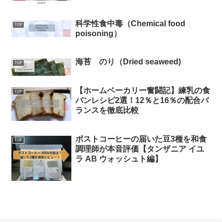
科学性食中毒（Chemical food
TOP
poisoning）
海苔 のり（Dried seaweed)
TOP
【ホームベーカリー奮闘記】練乳の食
TOP
パンレシピ2選！12％と16％の配合バ
ランスを徹底比較
ポストコーヒーの届いた豆3種を和食
TOP
調理師が本音評価【タンザニア イユ
ラ AB ウォッシュト編】