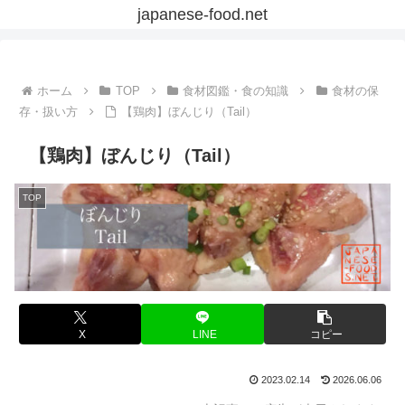
japanese-food.net
ホーム
TOP
食材図鑑・食の知識
食材の保
存・扱い方
【鶏肉】ぼんじり（Tail）
【鶏肉】ぼんじり（Tail）
TOP
X
LINE
コピー
2023.02.14
2026.06.06