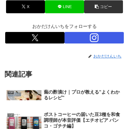
X
LINE
コピー
おかだけんいちをフォローする
おかだけんいち
関連記事
蕪の酢漬け｜プロが教える“よくわか
TOP
るレシピ”
ポストコーヒーの届いた豆3種を和食
TOP
調理師が本音評価【エチオピア バン
コ・ゴチチ編】