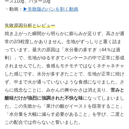
ース110g、バター10g
・動画：
▶失敗版のパンを割く動画
失敗原因分析とレビュー
焼き上がった瞬間から明らかに膨らみが足りず、高さが通
常の2/3程度しかありません。生地がずっしりと重く詰ま
っています。最大の原因は「水分量の多すぎ（44％は過
剰）」で、生地がゆるすぎてパンケースの中で正常に形成
されませんでした。食感もモチモチではなくネチャネチャ
した感じです。水分が多すぎたことで、生地が正常に焼け
ず、中まで火が通っていないような食感になりました。さ
らに残念なことに、みかんの爽やかさは消え去り、
苦みと
酸味だけが強烈に強調された不快な味
になってしまいまし
た。この失敗から「果汁の酸がイーストを阻害すること」
「水分量を大幅に減らす必要があること」を学び、二度と
この配合では作らないと誓いました。