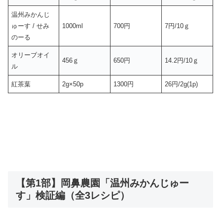
温州みかんじ
ゅーす / せみ
1000ml
700円
7円/10ｇ
のーる
オリーブオイ
456ｇ
650円
14.2円/10ｇ
ル
紅茶葉
2g×50p
1300円
26円/2g(1p)
【第1部】岡鼻農園「温州みかんじゅー
す」検証編（全3レシピ）