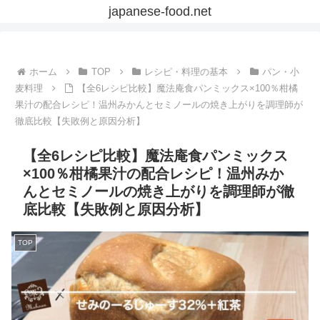
japanese-food.net
ホーム
TOP
レシピ・料理の基本
パン・小
麦料理
【全6レシピ比較】魔法庵食パンミックス×100％柑橘
果汁の配合レシピ！温州みかんとセミノールの焼き上がりを調理師が
徹底比較【失敗例と原因分析】
【全6レシピ比較】魔法庵食パンミックス
×100％柑橘果汁の配合レシピ！温州みか
んとセミノールの焼き上がりを調理師が徹
底比較【失敗例と原因分析】
TOP