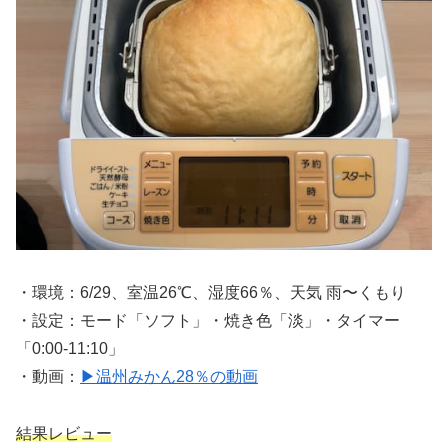
・環境：6/29、室温26℃、湿度66％、天気 雨〜くもり
・設定：モード「ソフト」・焼き色「淡」・タイマー
「0:00-11:10」
・動画：
▶温州みかん28％の動画
結果レビュー