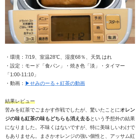
・環境：7/19、室温28℃、湿度68％、天気 はれ
・設定：モード「食パン」・焼き色「淡」・タイマー
「1:00-11:10」
・動画：
▶せみのーる＋紅茶の動画
結果レビュー
苦みを紅茶でごまかす作戦でしたが、驚いたことに
オレン
ジの味も紅茶の味もどちらも消え去る
という予想外の結果
になりました。不味くはないですが、特に美味しいわけで
もありません。まさかオレンジの強い個性と、アッサム紅