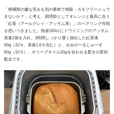
「柑橘類の嫌な苦みを別の素材で相殺・カモフラージュで
きないか？」と考え、調理師としてオレンジと最高に合う
「紅茶（アールグレイ・アッサム系）」のペアリング作戦
を思いつきました。熱湯180ccにトワイニングのアッサム
茶葉2袋を入れ、2時間しっかり濃く抽出した紅茶液
80g（32％、茶葉1.6％含む）と、せみのーるじゅーす
80g（32％）、オリーブオイル20gを合わせる驚きの変則
配合です。