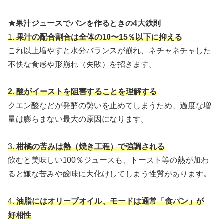
★果汁ジュースでパンを作るときの4大鉄則
1.
果汁の配合割合は全体の10〜15％以下に抑える
これ以上増やすと水分バランスが崩れ、ネチャネチャした
不快な食感や形崩れ（失敗）を招きます。
2. 酸がイーストを阻害することを理解する
クエン酸などが発酵の勢いを止めてしまうため、過度な増
量は膨らまない最大の原因になります。
3.
柑橘の苦みは熱（焼き工程）で強調される
飲むと美味しい100％ジュースも、トースト等の熱が加わ
ると嫌な苦みや酸味に大化けしてしまう性質があります。
4.
油脂にはオリーブオイル、モードは通常「食パン」が
好相性