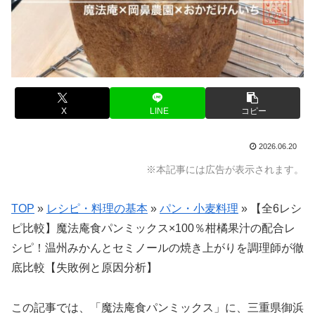
X
LINE
コピー
2026.06.20
※本記事には広告が表示されます。
TOP
»
レシピ・料理の基本
»
パン・小麦料理
»
【全6レシ
ピ比較】魔法庵食パンミックス×100％柑橘果汁の配合レ
シピ！温州みかんとセミノールの焼き上がりを調理師が徹
底比較【失敗例と原因分析】
この記事では、「魔法庵食パンミックス」に、三重県御浜