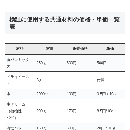
検証に使用する共通材料の価格・単価一覧
表
材料
容量
販売価格
単価
食パンミック
250ｇ
500円
500円
ス
ドライイース
3ｇ
ー
付属
ト
水
2000cc
100円
0.5円 / 10cc
生クリーム
（植物性
200ｇ
170円
8.5円/10g
40％）
有塩バター
150ｇ
300円
20円 / 10ｇ