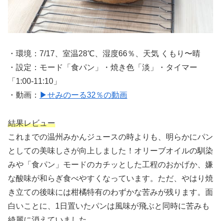
・環境：7/17、室温28℃、湿度66％、天気 くもり〜晴
・設定：モード「食パン」・焼き色「淡」・タイマー
「1:00-11:10」
・動画：
▶せみのーる32％の動画
結果レビュー
これまでの温州みかんジュースの時よりも、明らかにパン
としての美味しさが向上しました！オリーブオイルの馴染
みや「食パン」モードのカチッとした工程のおかげか、嫌
な酸味が和らぎ食べやすくなっています。ただ、やはり焼
き立ての後味には柑橘特有のわずかな苦みが残ります。面
白いことに、1日置いたパンは風味が飛ぶと同時に苦みも
綺麗に消えていました。