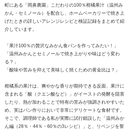
町にある「岡鼻農園」こだわりの100％柑橘果汁（温州み
かん・セミノール）を配合し、ホームベーカリーで焼き上
げたときの詳しいアレンジレシピと検証記録をまとめて紹
介しています。
「果汁100％の贅沢なみかん食パンを作ってみたい！」
「温州みかんとセミノールで焼き上がりや味はどう変わ
る？」
「酸味や苦みを抑えて美味しく焼くための黄金比は？」
柑橘系の果汁は、爽やかな香りが期待できる反面、果汁に
含まれる「酸（クエン酸など）」がイーストの発酵を阻害
したり、熱が加わることで特有の苦みが強調されやすいた
め、実はパン作りにおいて非常にデリケートな食材です。
そこで、調理師である私が実際に試行錯誤した「温州みか
ん編（28％・44％・60％の3レシピ）」と、リベンジを誓