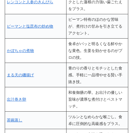
レンコンと人参のきんぴら
クとした蓮根の力強い歯ごたえ
をプラス。
ピーマン特有のほのかな苦味
ピーマンと塩昆布の炒め物
が、煮付けの甘みを引き立てる
アクセント。
食卓がパッと明るくなる鮮やか
かぼちゃの煮物
な黄色。生姜を効かせるのがプ
ロの技。
青のりの香りとモチッとした食
まる天の磯揚げ
感。手軽に一品増やせる賢い手
抜き技。
和食御膳の華。お出汁の優しい
出汁巻き卵
旨味が濃厚な煮付けとベストマ
ッチ。
ツルンとなめらかな喉ごし。食
茶碗蒸し
卓に圧倒的な高級感をプラス。