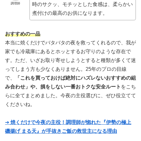
調理師
時のサクッ、モチッとした食感は、柔らかい
煮付けの最高のお供になります。
おすすめの一品
本当に焼くだけでバタバタの夜を救ってくれるので、我が
家でも冷蔵庫にあるとホッとするお守りのような存在で
す。ただ、いざお取り寄せしようとすると種類が多くて迷
ってしまう方も少なくありません。25年のプロの目線
で、
「これを買っておけば絶対にハズレないおすすめの組
み合わせ」や、損をしない一番おトクな安全ルート
をこち
らに全てまとめました。今夜の主役選びに、ぜひ役立てて
くださいね。
➔
焼くだけで今夜の主役！調理師が惚れた『伊勢の極上
磯揚げ まる天』が手抜きご飯の救世主になる理由