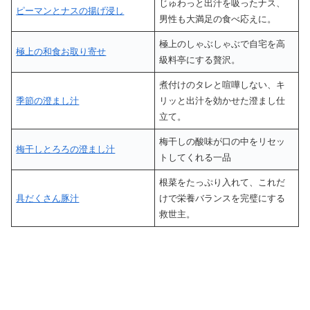
じゅわっと出汁を吸ったナス、
ピーマンとナスの揚げ浸し
男性も大満足の食べ応えに。
極上のしゃぶしゃぶで自宅を高
極上の和食お取り寄せ
級料亭にする贅沢。
煮付けのタレと喧嘩しない、キ
季節の澄まし汁
リッと出汁を効かせた澄まし仕
立て。
梅干しの酸味が口の中をリセッ
梅干しとろろの澄まし汁
トしてくれる一品
根菜をたっぷり入れて、これだ
具だくさん豚汁
けで栄養バランスを完璧にする
救世主。