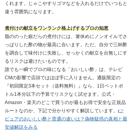
くれます。じゃこやすりゴマなどを入れるだけでいつもと
違う雰囲気になります。
煮付けの献立をワンランク格上げするプロの知恵
脂ののった銀だらの煮付けには、箸休めにノンオイルでさ
っぱりした酢の物が最高に合います。ただ、自分で三杯酢
を調合して味付けに失敗し、せっかくの献立を台無しにす
るリスクは避けたいものです。
誰でも一瞬でプロの味になる「おいしい酢」は、テレビ
CMの影響で店頭ではほぼ手に入りません。通販限定の
『初回限定3本セット（送料無料）』なら、1日ペットボ
トル1本分以下の予算でリスクなく試せます。公式・
Amazon・楽天のどこで買うのが最もお得で安全な正規品
ルートなのか、下記で分かりやすく解説しています。
👉
ピュアのおいしい酢と普通の違いは？偽物疑惑の真相と最
安値解説をみる