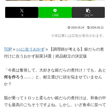
X
LINE
コピー
2026.05.24
2026.06.21
※本記事には広告が表示されます。
TOP
»
○○に合うおかず
»
【調理師が考える】銀だらの煮
付けに合うおかず副菜14選｜絶品献立の決定版
「今夜は奮発して、大好きな銀だらの煮付け！でも、あと
何を作ろう
……」と、献立選びに頭を悩ませていません
か？
脂が乗ってトロッと柔らかい銀だらの煮付けは、和食の中
でも最高のごちそうですよね。しかし、いざ食卓に並べて