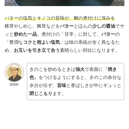
バターの塩気とキノコの旨味が、鯛の煮付けに深みを
椎茸やしめじ、舞茸などを
バター
とほんの
少しの醤油
でサ
ッと
炒めた一品
。煮付けの「甘辛」に対して、
バター
の
「豊潤な
コクと程よい塩気
」は味の系統が全く異なるた
め、
お互いを引き立て合う
素晴らしい対比になります。
きのこを炒めるときは
強火
で表面に『
焼き
色
』をつけるようにすると、きのこの余分な
調理師
水分が出ず、
旨味
と香ばしさが中にギュッと
閉じこもり
ます。