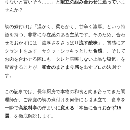
りないと言いそう……」と
献立の組み合わせ
に
迷って
いま
せんか？
鯛の煮付けは「温かく、柔らかく、甘辛く濃厚」という特
徴を持つ、非常に存在感のある主菜です。そのため、合わ
せるおかずには「濃厚さをさっぱり
流す酸味
」、質感にア
クセントを足す「サクッ・シャキッとした
食感
」、そして
お肉を合わせる際にも「タレと喧嘩しない上品な
塩
気」を
配置することが、
和食のまとまり感
を出すプロの法則で
す。
この記事では、長年厨房で本物の和食と向き合ってきた調
理師が、ご家庭の鯛の煮付けを何倍にも引き立て、食卓を
一瞬で
高級料亭
の佇まいに
変える
「本当に合う
おかず15
選
」を徹底解説します。