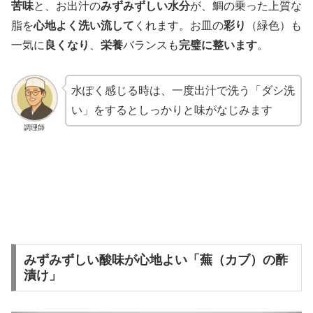
苦味
と、お出汁の
みずみずしい水分
が、鯛の乗った上質な
脂を
心地よく洗い流して
くれます。お皿の
彩り
（緑色）も
一気に
良くなり
、
栄養
バランスも
完璧に整います
。
水ぽく感じる時は、一度出汁で洗う「ダシ洗
い」をするとしっかりと味がなじみます
調理師
みずみずしい酸味が心地よい「蕪（カブ）の酢
漬け」