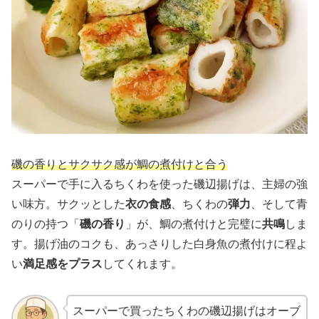
磯の香りとサクサク感が鯛の煮付けと合う
スーパーで手に入るちくわを使った磯辺揚げは、主婦の強
い味方。サクッとした
衣の食感
、ちくわの
弾力
、そして青
のりの持つ「
磯の香り
」が、鯛の煮付けと完璧に
共鳴
しま
す。揚げ油のコクも、あっさりした白身魚の煮付けに程よ
い
満足感をプラス
してくれます。
スーパーで買ったちくわの磯辺揚げはオーブ