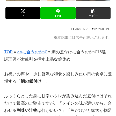
X
LINE
コピー
2026.05.21
2026.06.21
※本記事には広告が表示されます。
TOP
»
○○に合うおかず
»
鯛の煮付けに合うおかず15選！
調理師が太鼓判を押す上品な箸休め
お祝いの席や、少し贅沢な和食を楽しみたい日の食卓に登
場する「
鯛の煮付け
」。
ふっくらとした身に甘辛いタレが染み込んだ煮付けはそれ
だけで最高のご馳走ですが、「メインの味が濃いから、合
わせる
副菜
や
汁物
は何がいい？」「魚だけだと家族が物足