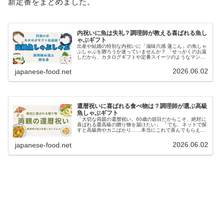
新定番をまとめました。
内祝いに魚は失礼？調理師が教える喜ばれる魚し
ゃぶギフト
出産や結婚の特別な内祝いに「滋味六感 蓮こん」の魚しゃ
ぶしゃぶを贈ろうか迷っていませんか？ 「せっかくのお返
しだから、カタログギフトや定番スイーツのようなマンネ
リ感は避けたい」 「でも、目上の方や親族に魚（生もの）
を贈るのって、マナーや衛生...
2026.06.02
japanese-food.net
還暦祝いに喜ばれる食べ物は？調理師が選ぶ高級
魚しゃぶギフト
「大切な両親の還暦祝い。60歳の節目だからこそ、絶対に
喜ばれる最高級の贈り物を届けたい」 「でも、ネットで探
すと高級肉やカニばかり……本当にこれで喜んでもらえる
だろうか？」一生に一度しかない両親の還暦祝い、失敗し
たくないからこそ、ギフト選び...
2026.06.02
japanese-food.net