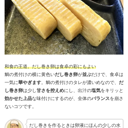
和食の王道。だし巻き卵は食卓の彩にもよい
鯛の煮付けの横に黄色い
だし巻き卵
が
並ぶ
だけで、食卓は
一気に
華やぎます
。鯛の煮付けのタレが濃いめなので、
だ
し巻き卵
は少し
甘さを控えめ
にし、出汁の
塩気
をキリッと
効かせた上品
な味付けにするのが、全体の
バランス
を崩さ
ないコツです。
だし巻きを作るときは卵液にほんの少しの水