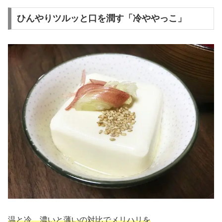
ひんやりツルッと口を潤す「冷ややっこ」
温と冷、濃いと薄いの対比でメリハリを