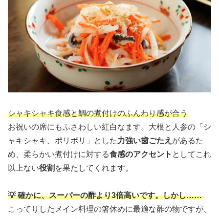
シャキシャキ食感と鯛の煮付けのふんわり感が合う
お祝いの席にもふさわしい紅白なます。大根と人参の「シ
ャキシャキ、ポリポリ」とした
力強い歯ごたえ
があるた
め、柔らかい煮付けに対する
食感のアクセント
としてこれ
以上ない
役割
を果たしてくれます。
💡 確かに、スーパーの酢より3倍高いです。しかし……
こってりしたメイン料理の箸休めに最適な酢の物ですが、