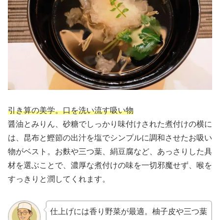
引き算の美学。口を洗い流す吸い物
醤油とみりん、砂糖でしっかり味付けされた煮付けの横に
は、昆布と鰹節の出汁を塩でシンプルに調和させたお吸い
物がベスト。お麩や三つ葉、絹豆腐など、あっさりした具
材を選ぶことで、濃厚な煮付けの味を一切邪魔せず、喉を
すっきりと潤してくれます。
仕上げには香り野菜が最適。柚子皮や三つ葉