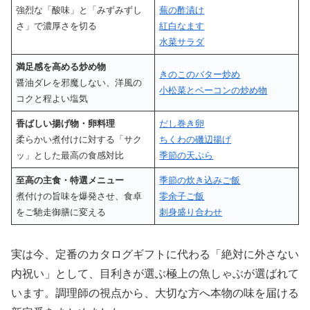
強烈な「酸味」と「みずみずし
蕪の酢漬け
さ」で濃厚さを切る
紅白なます
水菜サラダ
満足感を高める炒め物
きのこのバター炒め
醤油ダレを邪魔しない、洋風の
小松菜とベーコンの炒め物
コクと程よい塩気
香ばしい揚げ物・卵料理
だし巻き卵
柔らかい煮付けに対する「サク
ちくわの磯辺揚げ
ッ」とした最高の食感対比
季節の天ぷら
至高の主食・特選メニュー
季節の炊き込みご飯
煮付けの旨味を爆発させ、食卓
零余子ご飯
をご馳走御膳に変える
刺身盛り合わせ
実は今、定番のカタログギフトに代わる「絶対に外さない
内祝い」として、目利きが選ぶ極上の魚しゃぶが選ばれて
います。調理師の視点から、大切な方へ本物の味を届ける