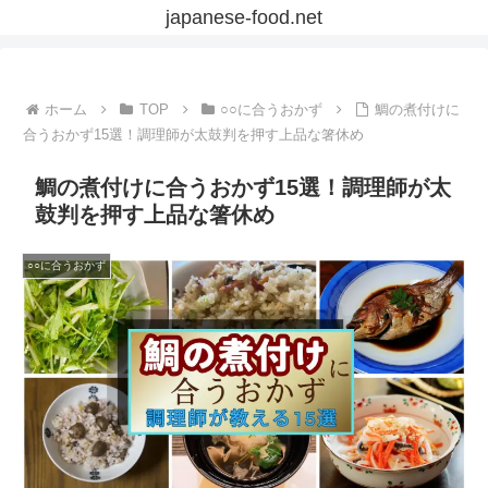
japanese-food.net
ホーム
TOP
○○に合うおかず
鯛の煮付けに
合うおかず15選！調理師が太鼓判を押す上品な箸休め
鯛の煮付けに合うおかず15選！調理師が太
鼓判を押す上品な箸休め
○○に合うおかず