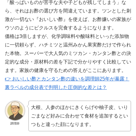
「酸っぱいものが苦手な夫や子どもが残してしまう」な
ら、それはお酢の選び方を間違えています。ツンとした刺
激が一切ない『おいしい酢』を使えば、お酢嫌いの家族が
ウソのようにピクルスを完食するようになります。
価格は3倍しますが、化学調味料や酸味料といった添加物
に一切頼らず、ハチミツと温州みかん果実酢だけで作られ
た本物。スーパーで大人気のミツカン・カンタン酢との決
定的な成分・原材料の差を下記で分かりやすく比較してい
ます。家族の健康を守るための答えがここにあります。
👉 おいしい酢とカンタン酢の違いを調理師25年が暴露！
裏ラベルの成分表で判明した圧倒的な差とは？
大根、人参のほかにきくらげや柚子皮、いり
ごまなど好みに合わせて食材を追加するとい
調理師
つもと違った顔になります。