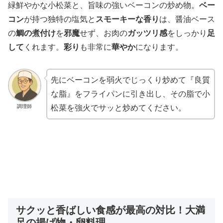
緑鮮やかな小松菜と、旨味の強いベーコンの炒め物。
ベー
コン
が持つ独特の塩気と
スモーキーな香り
は、醤油ベース
の
鯛の煮付け
を
邪魔
せず、お肉の
ガッツリ感
をしっかり
足
して
くれます。
彩り
も非常に
華やか
になります。
先にベーコンを弱火でじっくり炒めて『良質
な脂』をフライパンに引き出し、その脂で小
調理師
松菜を強火でサッと炒めてください。
サクッと香ばしい食感が最高の対比！大満
足の揚げ物・卵料理