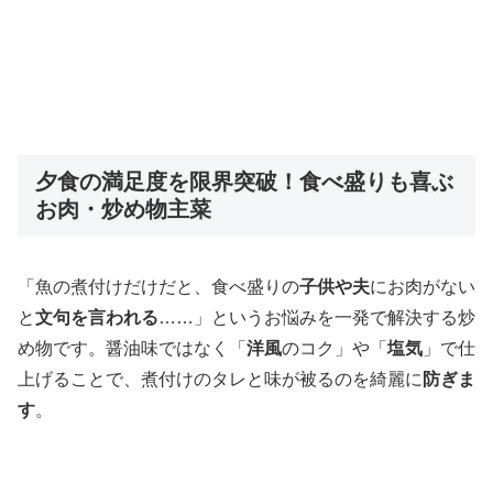
夕食の満足度を限界突破！食べ盛りも喜ぶ
お肉・炒め物主菜
「魚の煮付けだけだと、食べ盛りの
子供や夫
にお肉がない
と
文句を言われる
……」というお悩みを一発で解決する炒
め物です。醤油味ではなく「
洋風
のコク」や「
塩気
」で仕
上げることで、煮付けのタレと味が被るのを綺麗に
防ぎま
す
。