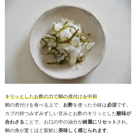
キリッとしたお酢の力で鯛の煮付けを中和
鯛の煮付けを食べる上で、
お酢
を使った小鉢は
必須
です。
カブの持つみずみずしい甘みとお酢のキリッとした
酸味が
合わさる
ことで、お口の中の油分が
綺麗にリセット
され、
鯛の身が驚くほど新鮮に
美味しく感じられます
。