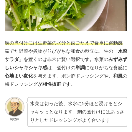
鯛の煮付けには生野菜の水分と歯ごたえで食卓に躍動感
茹でた野菜や煮物が並びがちな和食の献立に、生の「
水菜
サラダ
」を置くのは非常に賢い選択です。水菜の
みずみず
しいシャキシャキ感
は、煮付けの
単調
になりがちな食感に
心地よい変化
を与えます。ポン酢ドレッシングや、
和風
の
梅ドレッシングが
相性抜群
です。
水菜は切った後、氷水に5分ほど浸けるとシ
ャキッっとなります。鯛の煮付けにはあっさ
調理師
りとしたドレッシングがよく合います