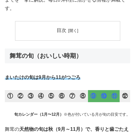
す。
目次
舞茸の旬（おいしい時期）
まいたけの旬は9月から11がつごろ
①
②
③
④
⑤
⑥
⑦
⑧
⑨
⑩
⑪
⑫
旬カレンダー（1月〜12月）
※色が付いている月が旬の目安です。
舞茸の
天然物の旬は秋（9月～11月）
で、香りと歯ごたえ