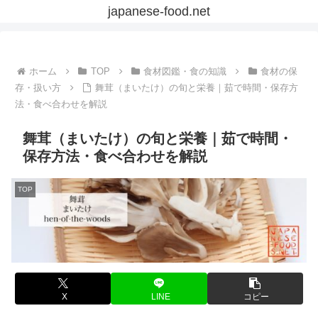
japanese-food.net
ホーム
TOP
食材図鑑・食の知識
食材の保
存・扱い方
舞茸（まいたけ）の旬と栄養｜茹で時間・保存方
法・食べ合わせを解説
舞茸（まいたけ）の旬と栄養｜茹で時間・
保存方法・食べ合わせを解説
TOP
X
LINE
コピー