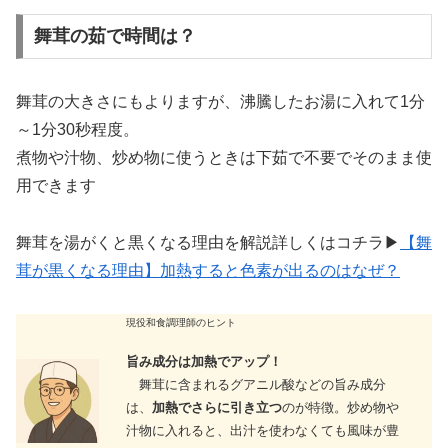
舞茸の茹で時間は？
舞茸の大きさにもよりますが、沸騰したお湯に入れて1分
～1分30秒程度。
煮物や汁物、炒め物に使うときは下茹で不要でそのまま使
用できます
舞茸を湯がくと黒くなる理由を解説詳しくはコチラ▶
【舞
茸が黒くなる理由】加熱すると色素が出るのはなぜ？
現役和食調理師のヒント
旨み成分は加熱でアップ！
舞茸に含まれるグアニル酸などの旨み成分
は、
加熱でさらに引き立つ
のが特徴。炒め物や
汁物に入れると、出汁を使わなくても風味が豊