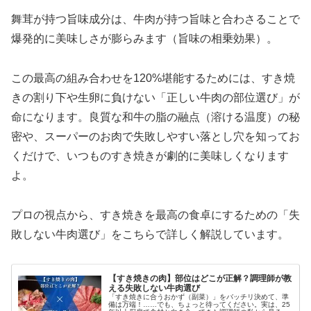
舞茸が持つ旨味成分は、牛肉が持つ旨味と合わさることで
爆発的に美味しさが膨らみます（旨味の相乗効果）。
この最高の組み合わせを120%堪能するためには、すき焼
きの割り下や生卵に負けない「正しい牛肉の部位選び」が
命になります。良質な和牛の脂の融点（溶ける温度）の秘
密や、スーパーのお肉で失敗しやすい落とし穴を知ってお
くだけで、いつものすき焼きが劇的に美味しくなります
よ。
プロの視点から、すき焼きを最高の食卓にするための「失
敗しない牛肉選び」をこちらで詳しく解説しています。
【すき焼きの肉】部位はどこが正解？調理師が教
える失敗しない牛肉選び
「すき焼きに合うおかず（副菜）」をバッチリ決めて、準
備は万端！……でも、ちょっと待ってください。実は、25