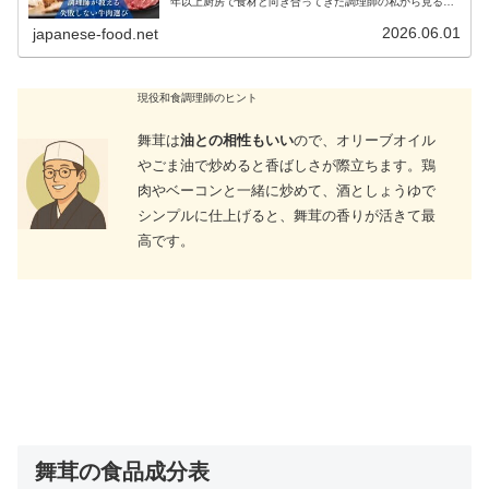
年以上厨房で食材と向き合ってきた調理師の私から見る
と、すき焼きの満足度を左右する最大の要素は、合わせる
副菜ではなく、主役であるお肉の「...
2026.06.01
japanese-food.net
現役和食調理師のヒント
舞茸は
油との相性もいい
ので、オリーブオイル
やごま油で炒めると香ばしさが際立ちます。鶏
肉やベーコンと一緒に炒めて、酒としょうゆで
シンプルに仕上げると、舞茸の香りが活きて最
高です。
舞茸の食品成分表