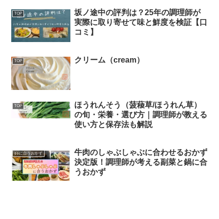
坂ノ途中の評判は？25年の調理師が
TOP
実際に取り寄せて味と鮮度を検証【口
コミ】
クリーム（cream）
TOP
ほうれんそう（菠薐草/ほうれん草）
TOP
の旬・栄養・選び方｜調理師が教える
使い方と保存法も解説
牛肉のしゃぶしゃぶに合わせるおかず
○○に合うおかず
決定版！調理師が考える副菜と鍋に合
うおかず