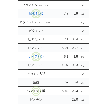
ビタミンA
–
–
㎍
（β-カロテン）
ビタミンD
7.7
5.9
㎍
ビタミンE
–
–
㎎
（トコフェロールα）
ビタミンK
–
–
㎍
ビタミンB1
0.11
0.04
㎎
ビタミンB2
0.21
0.07
㎎
ナイアシン
6.1
1.8
㎎
ビタミンB6
0.07
0.03
㎎
ビタミンB12
–
–
㎍
葉酸
57
24
㎍
パントテン酸
0.80
0.63
㎎
ビオチン
–
22.0
㎍