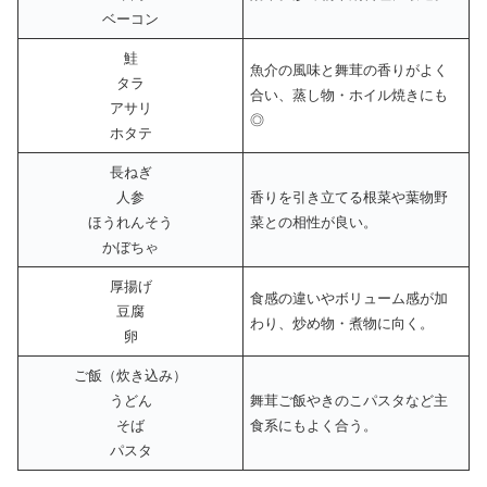
ベーコン
鮭
魚介の風味と舞茸の香りがよく
タラ
合い、蒸し物・ホイル焼きにも
アサリ
◎
ホタテ
長ねぎ
人参
香りを引き立てる根菜や葉物野
ほうれんそう
菜との相性が良い。
かぼちゃ
厚揚げ
食感の違いやボリューム感が加
豆腐
わり、炒め物・煮物に向く。
卵
ご飯（炊き込み）
うどん
舞茸ご飯やきのこパスタなど主
そば
食系にもよく合う。
パスタ