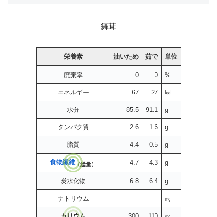
舞茸
栄養素
油いため
茹で
単位
廃棄率
0
0
%
エネルギー
67
27
㎉
水分
85.5
91.1
g
タンパク質
2.6
1.6
g
脂質
4.4
0.5
g
食物繊維
4.7
4.3
g
（総量）
炭水化物
6.8
6.4
g
ナトリウム
–
–
㎎
カリウム
300
110
㎎