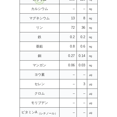
カルシウム
–
–
㎎
マグネシウム
13
8
㎎
リン
72
36
㎎
鉄
0.2
0.2
㎎
亜鉛
0.8
0.6
㎎
銅
0.27
0.14
㎎
マンガン
0.06
0.03
㎎
ヨウ素
–
–
㎍
セレン
–
3
㎍
クロム
–
–
㎍
モリブデン
–
–
㎍
ビタミンA
–
–
㎍
（レチノール）