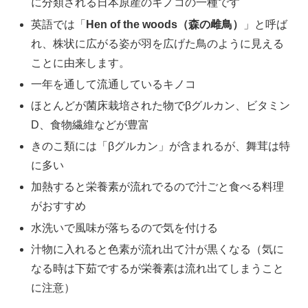
に分類される日本原産のキノコの一種です
英語では「
Hen of the woods（森の雌鳥）
」と呼ば
れ、株状に広がる姿が羽を広げた鳥のように見える
ことに由来します。
一年を通して流通しているキノコ
ほとんどが菌床栽培された物でβグルカン、ビタミン
D、食物繊維などが豊富
きのこ類には「βグルカン」が含まれるが、舞茸は特
に多い
加熱すると栄養素が流れでるので汁ごと食べる料理
がおすすめ
水洗いで風味が落ちるので気を付ける
汁物に入れると色素が流れ出て汁が黒くなる（気に
なる時は下茹でするが栄養素は流れ出てしまうこと
に注意）