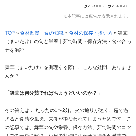
2023.09.02
2026.06.06
※本記事には広告が表示されます。
TOP
»
食材図鑑・食の知識
»
食材の保存・扱い方
»
舞茸
（まいたけ）の旬と栄養｜茹で時間・保存方法・食べ合わ
せを解説
舞茸（まいたけ）を調理する際に、こんな疑問、ありませ
んか？
「舞茸は何分茹でればちょうどいいのか？」
その答えは…
たったの1〜2分
。火の通りが速く、茹で過
ぎると食感や風味、栄養が損なわれてしまうためです。こ
の記事では、舞茸の旬や栄養、保存方法、茹で時間のコツ
までを一挙に解説。毎日の料理に活かせる情報が満載で