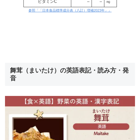
ビタミンC
–
–
㎎
参照「「日本食品標準成分表（八訂）増補2023年」」
舞茸（まいたけ）の英語表記・読み方・発
音