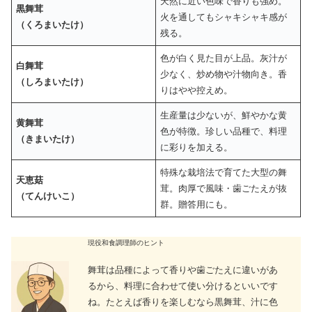
天然に近い色味で香りも強め。
黒舞茸
火を通してもシャキシャキ感が
（くろまいたけ）
残る。
色が白く見た目が上品。灰汁が
白舞茸
少なく、炒め物や汁物向き。香
（しろまいたけ）
りはやや控えめ。
生産量は少ないが、鮮やかな黄
黄舞茸
色が特徴。珍しい品種で、料理
（きまいたけ）
に彩りを加える。
特殊な栽培法で育てた大型の舞
天恵菇
茸。肉厚で風味・歯ごたえが抜
（てんけいこ）
群。贈答用にも。
現役和食調理師のヒント
舞茸は品種によって香りや歯ごたえに違いがあ
るから、料理に合わせて使い分けるといいです
ね。たとえば香りを楽しむなら黒舞茸、汁に色