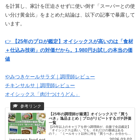
を計算し、家計を圧迫させずに使い倒す「スーパーとの使
い分け黄金比」をまとめた結論は、以下の記事で暴露して
います。
👉
【25年のプロが鑑定】オイシックスが高いのは「食材
＋仕込み技術」の対価だから。1,980円お試しの本当の価
値
やみつきケールサラダ｜調理師レビュー
チキンサルサ｜調理師レビュー
オイシックス「肉汁つけうどん」
【25年の調理師が厳選】オイシックスで「買う
べき」逸品まとめ｜プロがリピートするガチ評価
一覧
【25年以上のキャリアを持つ調理師が、自腹で全品鑑定】
「オイシックスは高い。でも、それだけの価値はある
の？」 「ミールキット以外に何を『買うべき』か分からな
い……」入会を検討している方も、すでに利用中の方も、
2026.03.02
japanese-food.net