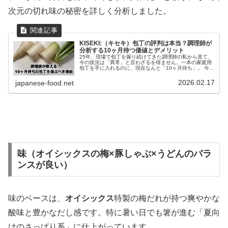
次元の切れ味の秘密を詳しく分析しました。
KISEKI:（キセキ）包丁の評判は本当？調理師が
分析する10ヶ月待つ価値とデメリット
25年、現場で包丁を握り続けてきた調理師の私から見て、
今の状況は「異常」と言わざるを得ません。一本の家庭用
包丁を手に入れるのに、現在なんと「10ヶ月待ち」。 今、
テレビやSNSで話題を独占している超硬合金包丁
「KISEKI:（キセキ）」の話...
2026.02.17
japanese-food.net
味（オイシックスの梅×豚しゃぶ×うどんのバラ
ンスが良い）
味のベースは、
オイシックス
特製の梅だれが持つ爽やかな
酸味と豊かなだし感です。特に暑い日でも箸が進む「夏向
けのさっぱり系」に仕上がっています。