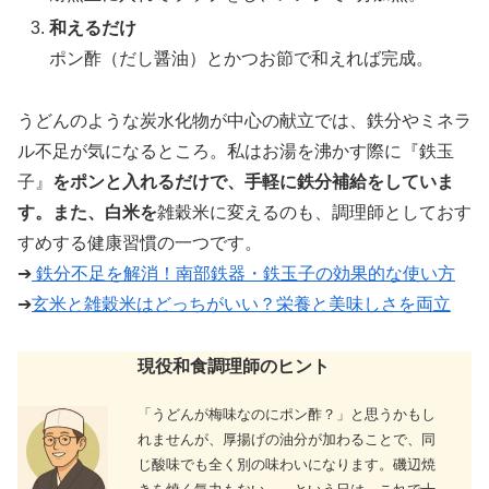
和えるだけ
ポン酢（だし醤油）とかつお節で和えれば完成。
うどんのような炭水化物が中心の献立では、鉄分やミネラ
ル不足が気になるところ。私はお湯を沸かす際に『鉄玉
子』
をポンと入れるだけで、手軽に鉄分補給をしていま
す。また、白米を
雑穀米に変えるのも、調理師としておす
すめする健康習慣の一つです。
➔
鉄分不足を解消！南部鉄器・鉄玉子の効果的な使い方
➔
玄米と雑穀米はどっちがいい？栄養と美味しさを両立
現役和食調理師のヒント
「うどんが梅味なのにポン酢？」と思うかもし
れませんが、厚揚げの油分が加わることで、同
じ酸味でも全く別の味わいになります。磯辺焼