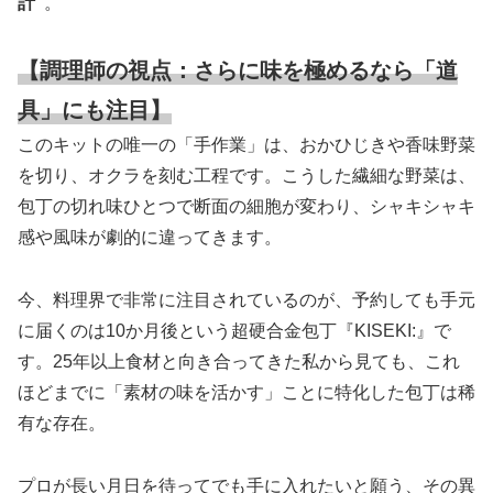
計”
。
【調理師の視点：さらに味を極めるなら「道
具」にも注目】
このキットの唯一の「手作業」は、おかひじきや香味野菜
を切り、オクラを刻む工程です。こうした繊細な野菜は、
包丁の切れ味ひとつで断面の細胞が変わり、シャキシャキ
感や風味が劇的に違ってきます。
今、料理界で非常に注目されているのが、予約しても手元
に届くのは10か月後という超硬合金包丁『KISEKI:』で
す。25年以上食材と向き合ってきた私から見ても、これ
ほどまでに「素材の味を活かす」ことに特化した包丁は稀
有な存在。
プロが長い月日を待ってでも手に入れたいと願う、その異