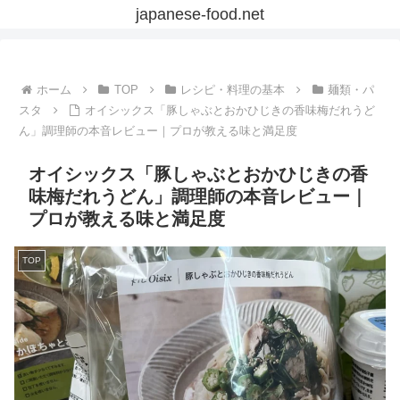
japanese-food.net
ホーム
TOP
レシピ・料理の基本
麺類・パ
スタ
オイシックス「豚しゃぶとおかひじきの香味梅だれうど
ん」調理師の本音レビュー｜プロが教える味と満足度
オイシックス「豚しゃぶとおかひじきの香
味梅だれうどん」調理師の本音レビュー｜
プロが教える味と満足度
TOP