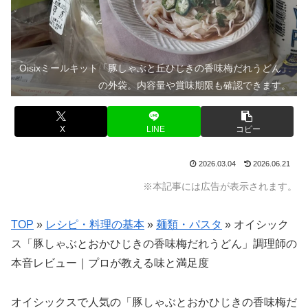
Oisixミールキット「豚しゃぶと丘ひじきの香味梅だれうどん」
の外袋。内容量や賞味期限も確認できます。
X
LINE
コピー
2026.03.04
2026.06.21
※本記事には広告が表示されます。
TOP
»
レシピ・料理の基本
»
麺類・パスタ
»
オイシック
ス「豚しゃぶとおかひじきの香味梅だれうどん」調理師の
本音レビュー｜プロが教える味と満足度
オイシックスで人気の「豚しゃぶとおかひじきの香味梅だ