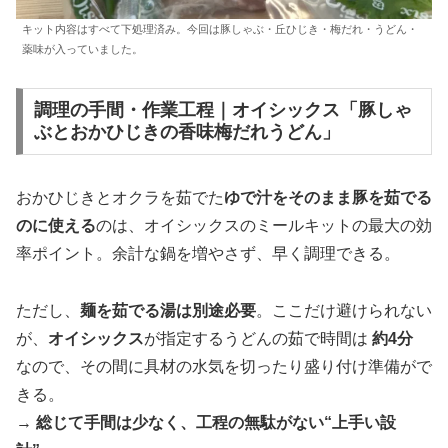
キット内容はすべて下処理済み。今回は豚しゃぶ・丘ひじき・梅だれ・うどん・
薬味が入っていました。
調理の手間・作業工程｜オイシックス「豚しゃ
ぶとおかひじきの香味梅だれうどん」
おかひじきとオクラを茹でた
ゆで汁をそのまま豚を茹でる
のに使える
のは、オイシックスのミールキットの最大の効
率ポイント。余計な鍋を増やさず、早く調理できる。
ただし、
麺を茹でる湯は別途必要
。ここだけ避けられない
が、
オイシックス
が指定するうどんの茹で時間は
約4分
なので、その間に具材の水気を切ったり盛り付け準備がで
きる。
→
総じて手間は少なく、工程の無駄がない“上手い設