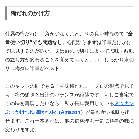
梅だれのかけ方
付属の梅だれは、角が少なくまとまりの良い味なので
“全
量使い切り”でも問題なし
。心配ならまずは半量だけかけ
て味見するのが良い。味は麺の水切りによって塩味・酸味
の立ち方が変わることを覚えておくとよい。しっかり水切
り→梅ダレ半量がベスト
このキットの肝である『香味梅だれ』。プロの視点で見て
も、梅の酸味と出汁のバランスが絶妙です。もしご自宅で
この味を再現したいなら、私が長年愛用している
ミツカン
ぶっかけつゆ 梅かつお（Amazon）
が最も近い風味を出
せます。これ一本あれば、他の麺料理も一気に料亭の味に
変わりますよ。