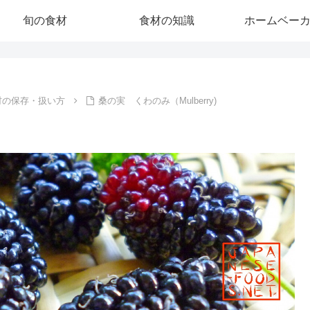
旬の食材
食材の知識
ホームベー
材の保存・扱い方
桑の実 くわのみ（Mulberry)