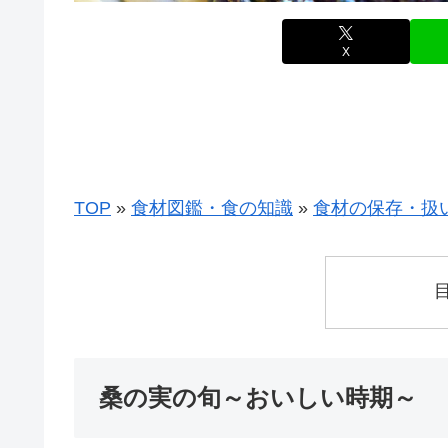
X
TOP
»
食材図鑑・食の知識
»
食材の保存・扱
桑の実の旬～おいしい時期～