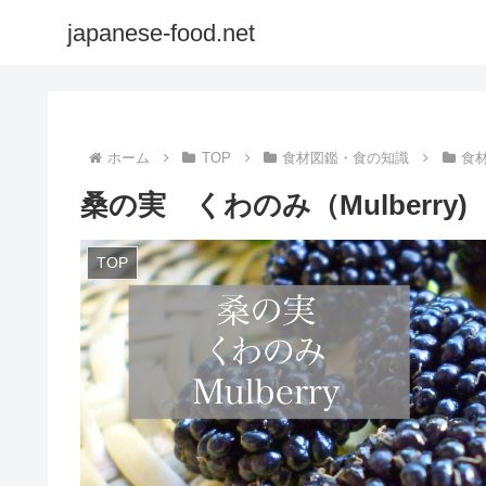
japanese-food.net
ホーム
TOP
食材図鑑・食の知識
食
桑の実 くわのみ（Mulberry)
TOP