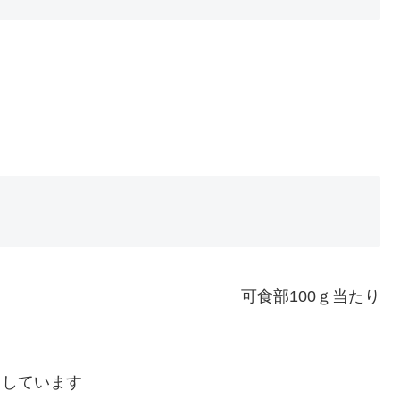
可食部100ｇ当たり
用しています