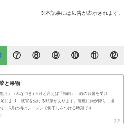
※本記事には広告が表示されます。
⑥
⑦
⑧
⑨
⑩
⑪
⑫
菜と果物
「水無月」（みなづき）6月と言えば「梅雨」。雨の影響を受け
不足により、被害を受ける野菜があります。適度に雨が降り、適
す。6月は梅のシーズンで梅干しをつける時期です
/