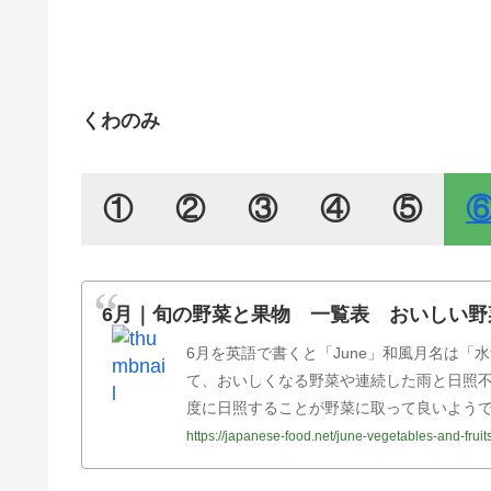
くわのみ
①
②
③
④
⑤
6月｜旬の野菜と果物 一覧表 おいしい野
6月を英語で書くと「June」和風月名は
て、おいしくなる野菜や連続した雨と日照
度に日照することが野菜に取って良いようで
https://japanese-food.net/june-vegetables-and-fruits