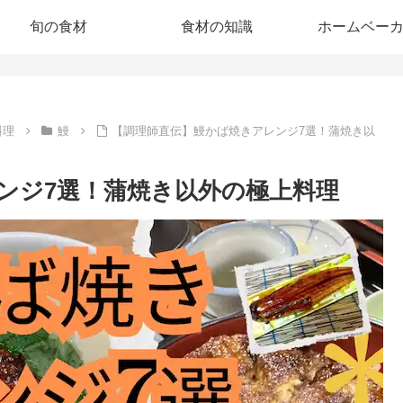
旬の食材
食材の知識
ホームベー
料理
鰻
【調理師直伝】鰻かば焼きアレンジ7選！蒲焼き以
ンジ7選！蒲焼き以外の極上料理