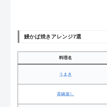
鰻かば焼きアレンジ7選
料理名
うまき
茶碗蒸し