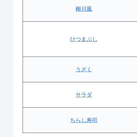
柳川風
ひつまぶし
うざく
サラダ
ちらし寿司