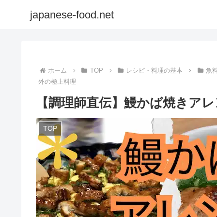
japanese-food.net
ホーム
TOP
レシピ・料理の基本
魚
外の極上料理
【調理師直伝】鰻かば焼きアレ
TOP