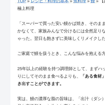
TOP
»
レシピ・料理の基本
»
魚料理
»
鰻
»
【
極上料理
「スーパーで買った安い鰻かば焼き、そのまま
かなくて、家族みんなで分けるには全然足りな
ゃった。翌日も飽きずに美味しくリメイクし
ご家庭で鰻を扱うとき、こんな悩みを抱える
25年以上の経験を持つ調理師として、まずハ
りにしてそのまま食べるよりも、
「ある食材
き出すことができます。
実は、鰻の濃厚な脂の旨味は、「出汁（ダシ