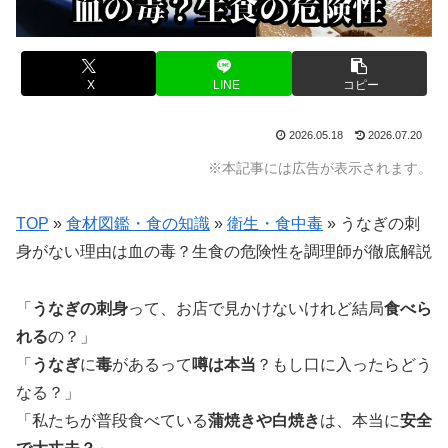
X
LINE
コピー
2026.05.18
2026.07.20
※本記事には広告が表示されます。
TOP
»
食材図鑑・食の知識
»
衛生・食中毒
»
うなぎの刺
身がない理由は血の毒？生食の危険性を調理師が徹底解説
「
うなぎの刺身
って、お店で見かけないけれど結局
食べら
れる
の？」
「
うなぎ
に
毒
があるって
噂は本当
？もし口に入ったらどう
なる？」
「私たちが普段食べている
蒲焼きや白焼き
は、本当に
安全