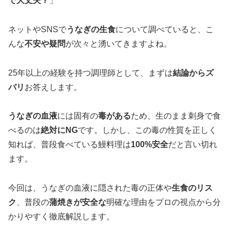
で大丈夫？
」
ネットやSNSで
うなぎの生食
について調べていると、こ
んな
不安や疑問
が次々と湧いてきますよね。
25年以上の経験を持つ調理師として、まずは
結論からズ
バリ
お答えします。
うなぎの血液
には固有の
毒がある
ため、生のまま刺身で食
べるのは
絶対にNG
です。しかし、この毒の性質を正しく
知れば、普段食べている鰻料理は
100%安全
だと言い切れ
ます。
今回は、うなぎの血液に隠された毒の正体や
生食のリス
ク
、普段の
蒲焼きが安全な
明確な理由をプロの視点から分
かりやすく徹底解説します。