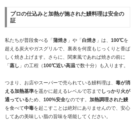
プロの仕込みと加熱が施された鰻料理は安全の
証
私たちが普段食べる「
蒲焼き
」や「
白焼き
」は、
100℃
を
超える炭火やガスグリルで、裏表を何度もじっくりと香ば
しく焼き上げます。さらに、関東風であれば焼きの前に
「
蒸し
」の工程（
100℃近い高温
で数十分）も入ります。
つまり、お店やスーパーで売られている鰻料理は、
毒が消
える加熱基準
を遥かに超えるレベルで芯まで
しっかり火が
通っている
ため、
100%安全
なのです。
加熱調理された鰻
を食べて
中毒
を起こすことは絶対にありませんので、安心
してあの美味しい脂の旨味を堪能してください。