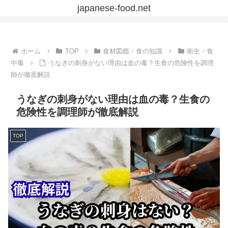
japanese-food.net
ホーム
TOP
食材図鑑・食の知識
衛生・食
中毒
うなぎの刺身がない理由は血の毒？生食の危険性を調理
師が徹底解説
うなぎの刺身がない理由は血の毒？生食の
危険性を調理師が徹底解説
TOP