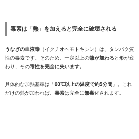
毒素は「熱」を加えると完全に破壊される
うなぎの血液毒
（イクチオヘモトキシン）は、タンパク質
性の毒素です。そのため、一定以上の
熱が加わる
と形が変
わり、その
毒性を完全に失います。
具体的な加熱基準は「
60℃以上の温度で約5分間
」。これ
だけの熱が加われば、
毒素
は完全に
無毒
化されます。