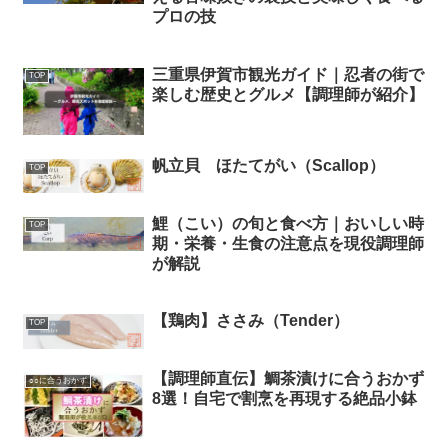
プロの技
三重県伊賀市観光ガイド｜忍者の街で
TOP
楽しむ歴史とグルメ【調理師が紹介】
帆立貝 ほたてがい（Scallop）
TOP
鯉（こい）の旬と食べ方｜おいしい時
TOP
期・栄養・生食の注意点を現役調理師
が解説
【鶏肉】ささみ（Tender）
TOP
【調理師直伝】鯛茶漬けに合うおかず
○○に合うおかず
8選！自宅で割烹を再現する絶品小鉢