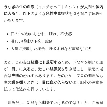
うなぎの生の血液
（イクチオヘモトキシン）が人間の
体内
に入る
と、以下のような
急性中毒症状
を引き起こす危険性
があります。
口の中の強いしびれ、腫れ、不快感
激しい嘔吐や下痢、腹痛
大量に摂取した場合、呼吸困難など重篤な症状
また、この毒は
粘膜にも反応する
ため、うなぎを捌いた血
が
「目」に入る
と、激しい
結膜炎
を引き起こし、最悪の場
合は
失明
の恐れすらあります。そのため、プロの調理師も
生の
鰻を捌くとき
は、
目に血が入らない
よう細心の注意を
払って仕込みを行っています。
「川魚だし、新鮮なら
刺身
でいけるのでは？」と、ご家庭