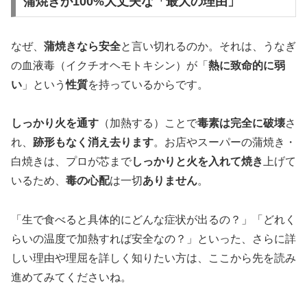
蒲焼きが100%大丈夫な「最大の理由」
なぜ、
蒲焼きなら安全
と言い切れるのか。それは、うなぎ
の血液毒（イクチオヘモトキシン）が「
熱に致命的に弱
い
」という
性質
を持っているからです。
しっかり火を通す
（加熱する）ことで
毒素は完全に破壊
さ
れ、
跡形もなく消え去ります
。お店やスーパーの蒲焼き・
白焼きは、プロが芯まで
しっかりと火を入れて焼き
上げて
いるため、
毒の心配
は一切
ありません
。
「生で食べると具体的にどんな症状が出るの？」「どれく
らいの温度で加熱すれば安全なの？」といった、さらに詳
しい理由や理屈を詳しく知りたい方は、ここから先を読み
進めてみてくださいね。