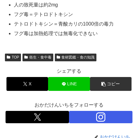
人の致死量は約2mg
フグ毒＝テトロドトキシン
テトロドトキシン＝青酸カリの1000倍の毒力
フグ毒は加熱処理では無毒化できない
TOP
衛生・食中毒
食材図鑑・食の知識
シェアする
X
LINE
コピー
おかだけんいちをフォローする
おかだけんいち