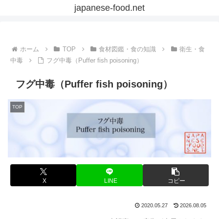
japanese-food.net
ホーム
TOP
食材図鑑・食の知識
衛生・食
中毒
フグ中毒（Puffer fish poisoning）
フグ中毒（Puffer fish poisoning）
TOP
X
LINE
コピー
2020.05.27
2026.08.05