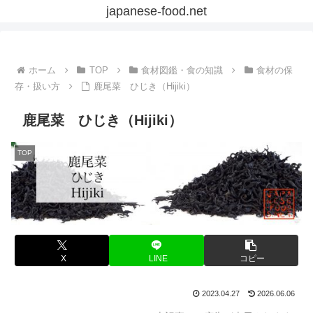
japanese-food.net
ホーム
TOP
食材図鑑・食の知識
食材の保
存・扱い方
鹿尾菜 ひじき（Hijiki）
鹿尾菜 ひじき（Hijiki）
TOP
X
LINE
コピー
2023.04.27
2026.06.06