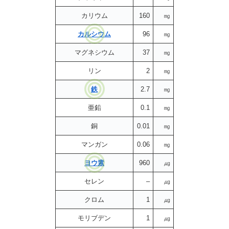
カリウム
160
㎎
カルシウム
96
㎎
マグネシウム
37
㎎
リン
2
㎎
鉄
2.7
㎎
亜鉛
0.1
㎎
銅
0.01
㎎
マンガン
0.06
㎎
ヨウ素
960
㎍
セレン
–
㎍
クロム
1
㎍
モリブデン
1
㎍