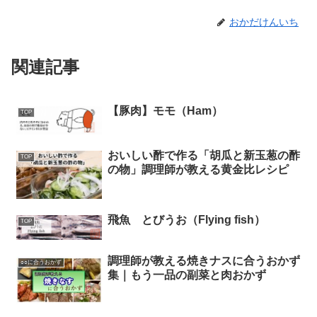
おかだけんいち
関連記事
【豚肉】モモ（Ham）
TOP
おいしい酢で作る「胡瓜と新玉葱の酢
TOP
の物」調理師が教える黄金比レシピ
飛魚 とびうお（Flying fish）
TOP
調理師が教える焼きナスに合うおかず
○○に合うおかず
集｜もう一品の副菜と肉おかず