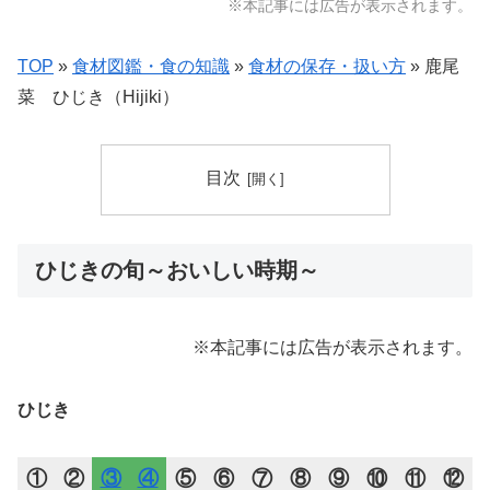
※本記事には広告が表示されます。
TOP
»
食材図鑑・食の知識
»
食材の保存・扱い方
»
鹿尾
菜 ひじき（Hijiki）
目次
ひじきの旬～おいしい時期～
※本記事には広告が表示されます。
ひじき
①
②
③
④
⑤
⑥
⑦
⑧
⑨
⑩
⑪
⑫