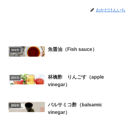
おかだけんいち
魚醤油（Fish sauce）
調味料
林檎酢 りんごす（apple
調味料
vinegar）
バルサミコ酢（balsamic
調味料
vinegar）