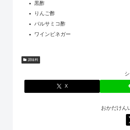
黒酢
りんご酢
バルサミコ酢
ワインビネガー
調味料
シ
X
おかだけん