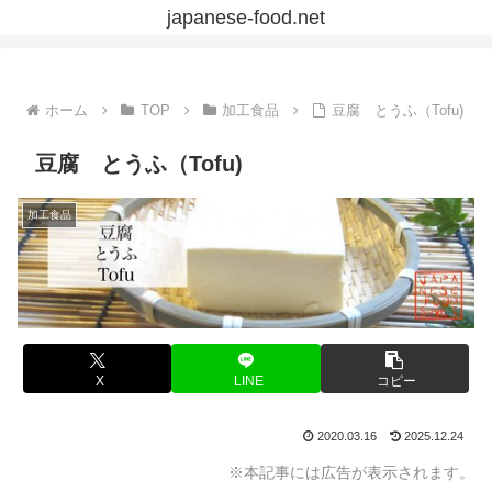
japanese-food.net
ホーム
TOP
加工食品
豆腐 とうふ（Tofu)
豆腐 とうふ（Tofu)
加工食品
X
LINE
コピー
2020.03.16
2025.12.24
※本記事には広告が表示されます。