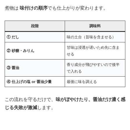
煮物は
味付けの順序
でも仕上がりが変わります。
段階
調味料
① だし
味の土台（旨味を含ませる）
甘味は浸透が遅いため先に含ま
② 砂糖・みりん
せる
香り成分が飛びやすいので後半
③ 醤油
で入れる
④ 仕上げの塩 or 醤油少量
最後に味を調える
この流れを守るだけで、
味がぼやけたり、醤油だけ濃く感
じる失敗が激減
します。