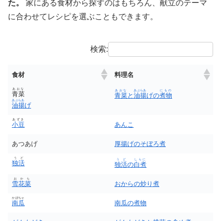
た。
家にある食材から探すのはもちろん、献立のテーマ
に合わせてレシピを選ぶこともできます。
検索:
食材
料理名
あおな
あおな
あぶらあ
にもの
青菜
青菜
と
油揚
げの
煮物
あぶらあ
油揚
げ
あずき
小豆
あんこ
あつあげ
厚揚げのそぼろ煮
うど
うど
しらに
独活
独活
の
白煮
おから
雪花菜
おからの炒り煮
かぼちゃ
南瓜
南瓜の煮物