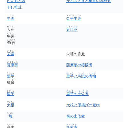
がんもどき
がんもどきと椎茸の含め煮
干し椎茸
ごぼう
きんぴらごぼう
牛蒡
金平牛蒡
だいず
ごもくまめ
大豆
五目豆
ごぼう
牛蒡
こんにゃく
蒟蒻
さざえ
栄螺
栄螺の旨煮
さつまいも
薩摩芋
薩摩芋の檸檬煮
さといも
さといも
いか
にもの
里芋
里芋
と
烏賊
の
煮物
いか
烏賊
さといも
さといも
とさに
里芋
里芋
の
土佐煮
だいこん
大根
大根と厚揚げの煮物
たけのこ
筍
筍の土佐煮
とりにく
ちくぜんに
鶏肉
筑前煮