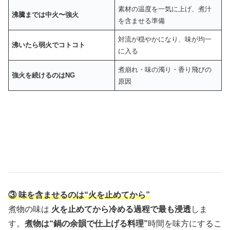
素材の温度を一気に上げ、煮汁
沸騰までは中火〜強火
を含ませる準備
対流が穏やかになり、味が均一
沸いたら弱火でコトコト
に入る
煮崩れ・味の濁り・香り飛びの
強火を続けるのはNG
原因
③ 味を含ませるのは“火を止めてから”
煮物の味は
火を止めてから冷める過程で最も浸透
しま
す。
煮物は“鍋の余韻で仕上げる料理”
時間を味方にするこ