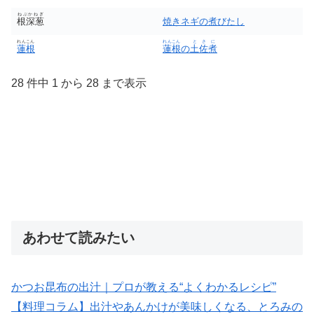
ねぶかねぎ
根深葱
焼きネギの煮びたし
れんこん
れんこん
とさに
蓮根
蓮根
の
土佐煮
28 件中 1 から 28 まで表示
あわせて読みたい
かつお昆布の出汁｜プロが教える“よくわかるレシピ”
【料理コラム】出汁やあんかけが美味しくなる、とろみの