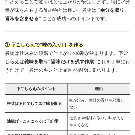
押さえることで驚くほど仕上がりが安定します。特に水分
量が味を左右する酢の物とは違い、煮物は
“余分を取り、
旨味を含ませる”
ことが成功へのポイントです。
① 下ごしらえで“味の入り口”を作る
煮物は仕込みの段階で仕上がりの8割が決まります。
下ご
しらえは雑味を取り“旨味だけを残す作業”
これを丁寧に行
うだけで、煮汁のキレと上品さが格段に変わります。
下ごしらえのポイント
理由
味が澄み、煮汁の香りを邪魔し
根菜は下茹でしてエグ味を取る
ない
油臭さや雑味を取り、味が入り
油揚げ・こんにゃくは下処理
やすくなる