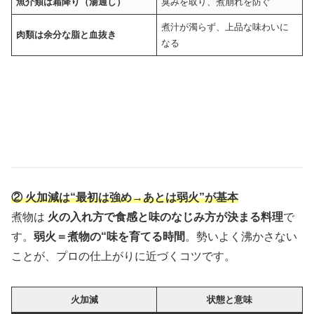
魚介類は霜降り（湯通し）
臭みを取り、煮崩れを防ぐ
煮汁が濁らず、上品な味わいに
肉類は余分な脂と血抜き
なる
② 火加減は“最初は強め→あとは弱火”が基本
煮物は
火の入れ方で食感と味のなじみ方が決まる料理
で
す。
弱火＝煮物の“味を育てる時間
。勢いよく沸かさない
ことが、プロの仕上がりに近づくコツです。
火加減
状態と意味