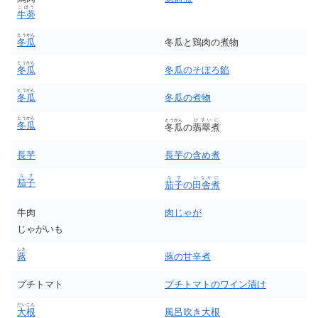
ごぼう
牛蒡
とうがん
冬瓜
冬瓜と鶏肉の煮物
とうがん
冬瓜
冬瓜のそぼろ餡
とうがん
冬瓜
冬瓜の煮物
とうがん
とうがん
ひすいに
冬瓜
冬瓜
の
翡翠煮
長芋
長芋の含め煮
なす
なす
いなかに
茄子
茄子
の
田舎煮
牛肉
肉じゃが
じゃがいも
ふき
蕗
蕗の甘辛煮
プチトマト
プチトマトのワイン漬け
だいこん
大根
風呂吹き大根