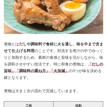
煮物とは
だしや調味料で食材に火を通し、味を中まで含ま
せて仕上げる料理
のことです。対流する煮汁の中でゆっく
りと加熱するため、素材の食感と旨味を活かしながら、味
を調和させやすい技法です。特に和食の煮物は、
「だしの
旨味」「調味料の重ね方」「火加減」
の3つが味を決める
鍵となります。
煮物は大きく次の流れで完成していきます。
工程
役割