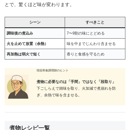
とで、驚くほど味が変わります。
シーン
すべきこと
調味後の煮込み
7〜9割の味にとどめる
火を止めて放置（余熱）
味を中までじんわり含ませる
再加熱は弱火で短く
香りと食感を守るため
現役和食調理師のヒント
煮物に必要なのは「手間」ではなく「段取り」
下ごしらえで雑味を取り、火加減で煮崩れを防
ぎ、余熱で味を含ませる。
煮物レシピ一覧