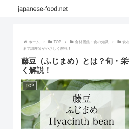
japanese-food.net
ホーム
TOP
食材図鑑・食の知識
食
まで調理師がやさしく解説！
藤豆（ふじまめ）とは？旬・栄
く解説！
TOP