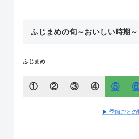
ふじまめの旬～おいしい時期～
ふじまめ
①
②
③
④
⑤
▶ 季節ごと