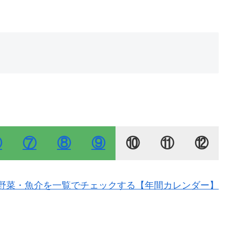
⑥
⑦
⑧
⑨
⑩
⑪
⑫
の野菜・魚介を一覧でチェックする【年間カレンダー】