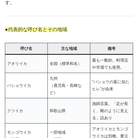
す。
●代表的な呼び名とその地域
呼び名
主な地域
備考
最も一般的。料理店
アオリイカ
全国（標準和名）
や市場でも使用。
九州
“バショウの葉に似た
バショウイカ
（鹿児島・長崎な
ヒレ”が由来
ど）
漁師言葉。「足が長
クツイカ
和歌山県
く、靴のように見え
る」説あり
アオリイカとモンゴ
モンゴウイカ
一部地域
ウイカは別種。要注