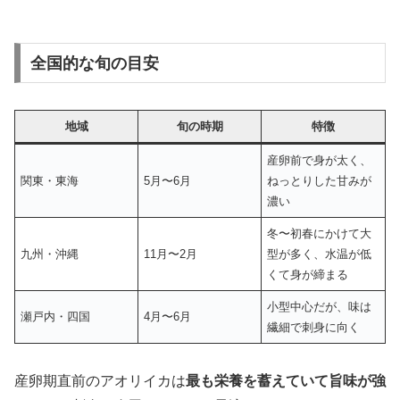
全国的な旬の目安
地域
旬の時期
特徴
産卵前で身が太く、
関東・東海
5月〜6月
ねっとりした甘みが
濃い
冬〜初春にかけて大
九州・沖縄
11月〜2月
型が多く、水温が低
くて身が締まる
小型中心だが、味は
瀬戸内・四国
4月〜6月
繊細で刺身に向く
産卵期直前のアオリイカは
最も栄養を蓄えていて旨味が強