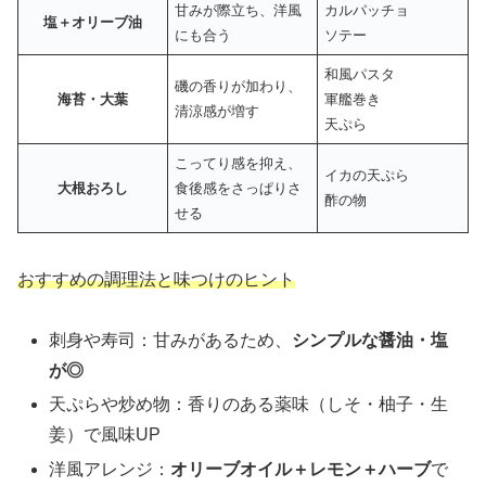
甘みが際立ち、洋風
カルパッチョ
塩＋オリーブ油
にも合う
ソテー
和風パスタ
磯の香りが加わり、
海苔・大葉
軍艦巻き
清涼感が増す
天ぷら
こってり感を抑え、
イカの天ぷら
大根おろし
食後感をさっぱりさ
酢の物
せる
おすすめの調理法と味つけのヒント
刺身や寿司：甘みがあるため、
シンプルな醤油・塩
が◎
天ぷらや炒め物：香りのある薬味（しそ・柚子・生
姜）で風味UP
洋風アレンジ：
オリーブオイル＋レモン＋ハーブ
で