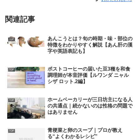
関連記事
あんこうとは？旬の時期・味・部位の
TOP
特徴をわかりやすく解説【あん肝の漢
字や英語表記も】
ポストコーヒーの届いた豆3種を和食
TOP
調理師が本音評価【ルワンダ ニャル
シザ ロット.2編】
ホームベーカリーが三日坊主になる人
TOP
の共通点｜続かないのは性格の問題で
はありません
青梗菜と卵のスープ｜プロが教え
TOP
る“よくわかるレシピ”