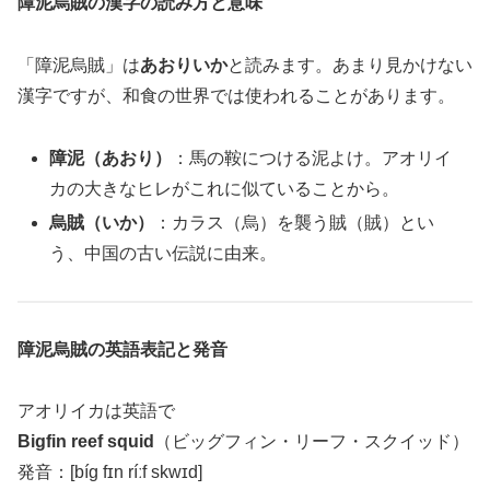
障泥烏賊の漢字の読み方と意味
「障泥烏賊」は
あおりいか
と読みます。あまり見かけない
漢字ですが、和食の世界では使われることがあります。
障泥（あおり）
：馬の鞍につける泥よけ。アオリイ
カの大きなヒレがこれに似ていることから。
烏賊（いか）
：カラス（烏）を襲う賊（賊）とい
う、中国の古い伝説に由来。
障泥烏賊の英語表記と発音
アオリイカは英語で
Bigfin reef squid
（ビッグフィン・リーフ・スクイッド）
発音：[bíg fɪn ríːf skwɪd]