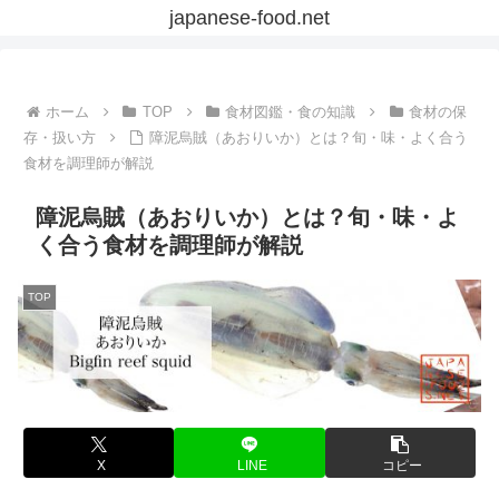
japanese-food.net
ホーム
TOP
食材図鑑・食の知識
食材の保
存・扱い方
障泥烏賊（あおりいか）とは？旬・味・よく合う
食材を調理師が解説
障泥烏賊（あおりいか）とは？旬・味・よ
く合う食材を調理師が解説
TOP
X
LINE
コピー