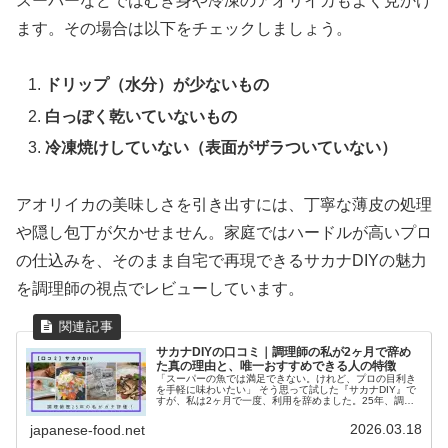
スーパーなどではむき身や冷凍のアオリイカもよく見かけ
ます。その場合は以下をチェックしましょう。
ドリップ（水分）が少ないもの
白っぽく乾いていないもの
冷凍焼けしていない（表面がザラついていない）
アオリイカの美味しさを引き出すには、丁寧な薄皮の処理
や隠し包丁が欠かせません。家庭ではハードルが高いプロ
の仕込みを、そのまま自宅で再現できるサカナDIYの魅力
を調理師の視点でレビューしています。
サカナDIYの口コミ｜調理師の私が2ヶ月で辞め
た真の理由と、唯一おすすめできる人の特徴
「スーパーの魚では満足できない。けれど、プロの目利き
を手軽に味わいたい」 そう思って試した『サカナDIY』で
すが、私は2ヶ月で一度、利用を辞めました。25年、調理
師として魚に向き合ってきた私だからこそ気づいた、「凄
すぎる品質」と「継続を断念...
2026.03.18
japanese-food.net