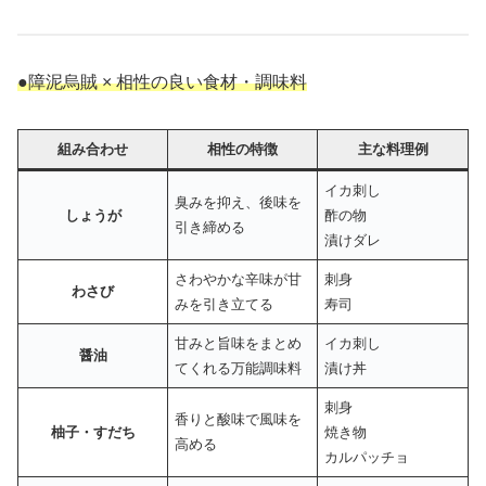
●障泥烏賊 × 相性の良い食材・調味料
組み合わせ
相性の特徴
主な料理例
イカ刺し
臭みを抑え、後味を
しょうが
酢の物
引き締める
漬けダレ
さわやかな辛味が甘
刺身
わさび
みを引き立てる
寿司
甘みと旨味をまとめ
イカ刺し
醤油
てくれる万能調味料
漬け丼
刺身
香りと酸味で風味を
柚子・すだち
焼き物
高める
カルパッチョ