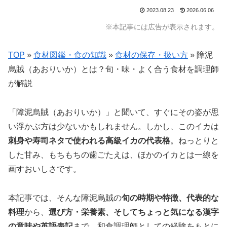
2023.08.23
2026.06.06
※本記事には広告が表示されます。
TOP
»
食材図鑑・食の知識
»
食材の保存・扱い方
»
障泥
烏賊（あおりいか）とは？旬・味・よく合う食材を調理師
が解説
「障泥烏賊（あおりいか）」と聞いて、すぐにその姿が思
い浮かぶ方は少ないかもしれません。しかし、このイカは
刺身や寿司ネタで使われる高級イカの代表格
。ねっとりと
した甘み、もちもちの歯ごたえは、ほかのイカとは一線を
画すおいしさです。
本記事では、そんな障泥烏賊の
旬の時期や特徴、代表的な
料理
から、
選び方・栄養素、そしてちょっと気になる漢字
の意味や英語表記
まで、和食調理師としての経験をもとに