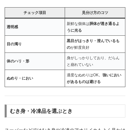
チェック項目
見分け方のコツ
新鮮な個体は
胴体が透き通るよ
透明感
うに光る
黒目がはっきり・澄んでいるも
目の濁り
の
が鮮度良好
身がしっかりしており、だらん
体のハリ・形
と崩れていない
適度なぬめりはOK。
強いにおい
ぬめり・におい
があるものは避ける
むき身・冷凍品を選ぶとき