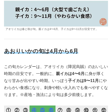
アオリイカは春と秋が旬。親イカは4〜6月、子イカは9〜11月が目安です。
あおりいかの旬は4月から6月
この旬カレンダーは、アオリイカ（障泥烏賊）のおいしい
時期の目安です。一般的に、
親イカは4〜6月
に身が厚く
なり甘みが出やすい時期。いっぽう
子イカは9〜11月
にや
わらかい食感になり、刺身や軽い火入れでも食べやすくな
ります。※産地・漁法により旬は多少前後します。
①
②
③
④
⑤
⑥
⑦
⑧
⑨
⑩
⑪
⑫