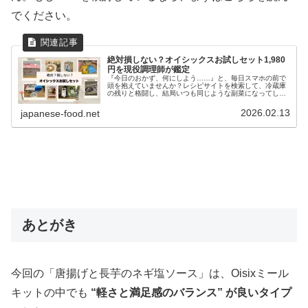
でください。
絶対損しない？オイシックスお試しセット1,980
円を現役調理師が鑑定
『今日のおかず、何にしよう……』と、毎日スマホの前で
頭を抱えていませんか？レシピサイトを検索して、冷蔵庫
の残りと格闘し、結局いつも同じような副菜になってしま
う。25年以上、厨房の現場で料理と向き合ってきた調理師
の私ですが、実は家での「毎日の...
2026.02.13
japanese-food.net
あとがき
今回の「唐揚げと長芋のネギ塩ソース」は、Oisixミール
キットの中でも
“軽さと満足感のバランス” が良いタイプ