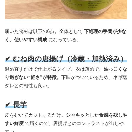
届いた食材は以下の6点。全体として
下処理の手間が少な
く、使いやすい構成
になっている。
✔ むね肉の唐揚げ（冷蔵・加熱済み）
温め直すだけで仕上がるタイプ。衣は薄めで、
油っこくな
り過ぎない“軽さ”が特徴
。下味がついているため、ネギ塩
ダレとの相性も良い。
✔ 長芋
皮をむいてカットするだけ。
シャキッとした食感を残しや
すい鮮度
で届くので、唐揚げとのコントラストが出しや
すい。