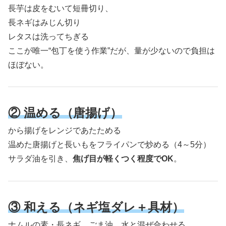
長芋は皮をむいて短冊切り、
長ネギはみじん切り
レタスは洗ってちぎる
ここが唯一“包丁を使う作業”だが、量が少ないので負担は
ほぼない。
② 温める（唐揚げ）
から揚げをレンジであたためる
温めた唐揚げと長いもをフライパンで炒める（4～5分）
サラダ油を引き、
焦げ目が軽くつく程度でOK
。
③ 和える（ネギ塩ダレ＋具材）
ナムルの素・長ネギ、ごま油、水と混ぜ合わせる