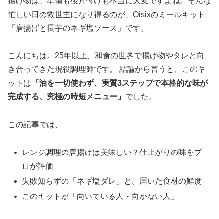
揚げ物は、準備も後片付けも本当に大変ですよね。そんな
忙しい日の救世主になり得るのが、Oisixのミールキット
「唐揚げと長芋のネギ塩ソース」です。
こんにちは。25年以上、和食の世界で揚げ物やタレと向
き合ってきた現役調理師です。 結論から言うと、このキ
ットは
「油を一切使わず、実質3ステップで本格的な味が
完成する、究極の時短メニュー」
でした。
この記事では、
レンジ調理の唐揚げは美味しい？仕上がりの味をプ
ロが評価
失敗知らずの「ネギ塩ダレ」と、届いた食材の鮮度
このキットが「向いている人・向かない人」