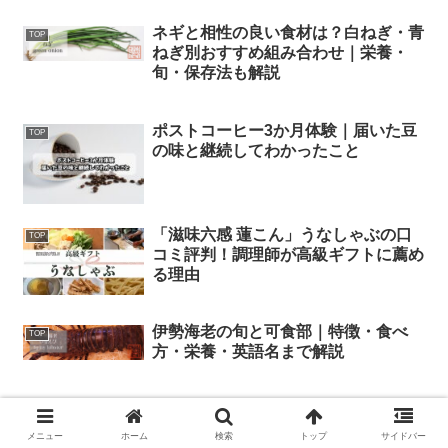
ネギと相性の良い食材は？白ねぎ・青
TOP
ねぎ別おすすめ組み合わせ｜栄養・
旬・保存法も解説
ポストコーヒー3か月体験｜届いた豆
TOP
の味と継続してわかったこと
「滋味六感 蓮こん」うなしゃぶの口
TOP
コミ評判！調理師が高級ギフトに薦め
る理由
伊勢海老の旬と可食部｜特徴・食べ
TOP
方・栄養・英語名まで解説
【調理師が解説】生タコを買って後悔
TOP
する前に。ご家庭での下処理の壁と
メニュー
ホーム
検索
トップ
サイドバー