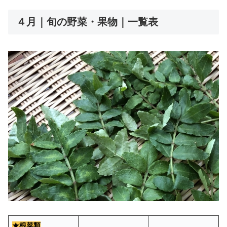
４月｜旬の野菜・果物｜一覧表
★根菜類