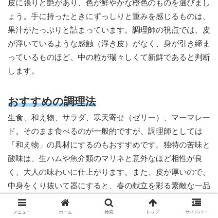
皮に張りと艶があり、色が鮮やかな橙色のものを選びまし
ょう。手に持ったときにずっしりと重みを感じるものは、
果汁がたっぷりと詰まっています。調理師の視点では、皮
が浮いているような感触（浮き皮）がなく、身が引き締ま
っているものほど、中の粒が瑞々しくて新鮮であると判断
します。
おすすめの調理法
生食、和え物、サラダ、寒天寄せ（ゼリー）、マーマレー
ド。そのまま食べるのが一般的ですが、調理師としては
「和え物」の具材にするのもおすすめです。独特の苦味と
酸味は、生ハムや魚介類のマリネと意外なほど相性が良
く、大人の味わいに仕上がります。また、皮が厚いので、
中身をくり抜いて器にすると、春の献立を彩る素敵な一品
になります。
メニュー
ホーム
検索
トップ
サイドバー