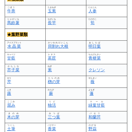
ごぼう
たまねぎ
にんじん
牛蒡
玉葱
人参
じゃがいも
ながいも
たけのこ
馬鈴薯
長芋
筍
★葉野菜類
アイスプラント
かいわれだいこん
あしたば
水晶菜
貝割れ大根
明日葉
キャベツ
レタス
ちんげんさい
甘藍
萵苣
青梗菜
からしな
ねぎ
芥子菜
葱
クレソン
せり
たらのめ
ぜんまい
芹
楤の芽
薇
ふき
わらび
よもぎ
蕗
蕨
蓬
こごみ
うど
ケール
屈み
独活
緑葉甘藍
きのめ
みつば
パセリ
木の芽
三つ葉
和蘭芹
つくし
パクチー
のびる
土筆
香菜
野蒜