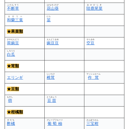
ふだんそう
はなわさび
おかひじき
不断草
花山葵
陸鹿尾菜
セロリー
にら
和蘭三葉
韮
★果菜類
さやえんどう
えんどうまめ
そらまめ
莢豌豆
豌豆豆
空豆
しろうり
白瓜
★茸類
しいたけ
マッシュルーム
エリンギ
椎茸
作茸
★豆類
もやし
とうみょう
萌
豆苗
★
柑橘類
すだち
グレープフルーツ
さんぽうかん
酢橘
葡萄柚
三宝柑