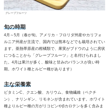
グレープフルーツ
旬の時期
4月～5月（春が旬。アメリカ・フロリダ州産やカリフォ
ルニア州産が主流で、国内では熊本などでも栽培されてい
ます。亜熱帯原産の柑橘類で、果実がブドウのように房状
につることから「グレープフルーツ」と名付けられまし
た。4月は果汁が多く、酸味と甘みのバランスが良い時
期。ホワイト種とルビー種があります）
主な栄養素
ビタミンC、クエン酸、カリウム、食物繊維（ペクチ
ン）、ナリンギン、リモネンが含まれています。ホワイト
種よりルビー種の方がリコピンやβカロテンを多く含みま