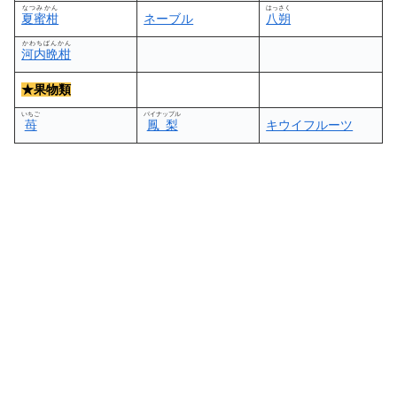
なつみかん
はっさく
夏蜜柑
ネーブル
八朔
かわちばんかん
河内晩柑
★
果物類
いちご
パイナップル
苺
鳳梨
キウイフルーツ