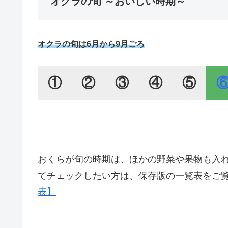
オクラの旬 ～おいしい時期～
オクラの旬は6月から9月ごろ
①
②
③
④
⑤
おくらが旬の時期は、ほかの野菜や果物も入
てチェックしたい方は、保存版の一覧表をご
表】