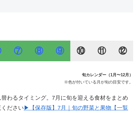
⑥
⑦
⑧
⑨
⑩
⑪
⑫
旬カレンダー（1月〜12月）
※色が付いている月が旬の目安です。
れ替わるタイミング。7月に旬を迎える食材をまとめ
覧ください
▶【保存版】7月｜旬の野菜と果物【一覧