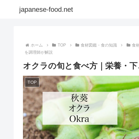
japanese-food.net
ホーム
TOP
食材図鑑・食の知識
食
を調理師が解説
オクラの旬と食べ方｜栄養・下
TOP